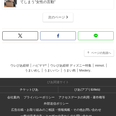
てしまう“女性の言動”
次のページ
ページの先頭へ
ウレぴあ総研
|
ハピママ*
|
ウレぴあ総研 ディズニー特集
|
mimot.
|
うまいめし
|
うまいパン
|
うまい肉
|
Medery.
ぴあ関連サイト
チケットぴあ
ぴあ(アプリ&Web)
会社案内
プライバシーポリシー
アクセスデータの利用・著作権等
外部送信ポリシー
広告出稿・お取り組みのご相談・情報掲載・その他お問い合わせ
一般の読者の方・ユーザーの方からのお問い合わせ