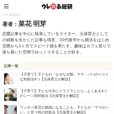
ウレぴあ総研（うれぴあ）
TOP
>
著者紹介
菜花 明芽
著者：
恋愛記事を中心に執筆しているライター。元保育士として
の経験を生かした記事も得意。30代後半から婚活をはじめ
交際から3ヶ月でスピード婚を果たす。趣味はカフェ巡りで
落ち着いた空間でゆっくりすることが好き。
記事一覧
【子育て】子どもの「なぜなぜ期」ママ・パパのベスト
な対処法4つ【元保育士が解説】
【子育て】子どもや夫にイライラしたら…よくある4つ
のシーン別対処法【元保育士が解説】
ワンオペ育児の原因になることも。子どもが「ママがい
い」と言う時の対処法【元保育士が解説】