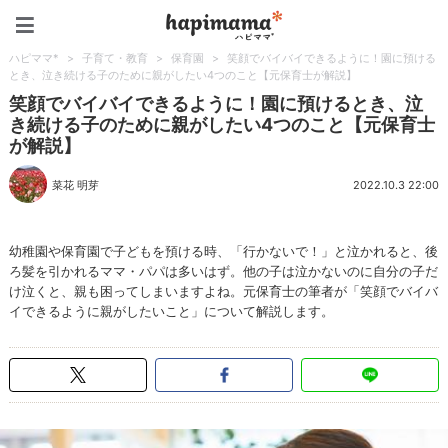
ハピママ*
ハピママ*
>
子育て・教育
>
保育園
>
笑顔でバイバイできるように！園に預ける
とき、泣き続ける子のために親がしたい4つのこと【元保育士が解説】
笑顔でバイバイできるように！園に預けるとき、泣
き続ける子のために親がしたい4つのこと【元保育士
が解説】
菜花 明芽
2022.10.3 22:00
幼稚園や保育園で子どもを預ける時、「行かないで！」と泣かれると、後
ろ髪を引かれるママ・パパは多いはず。他の子は泣かないのに自分の子だ
け泣くと、親も困ってしまいますよね。元保育士の筆者が「笑顔でバイバ
イできるように親がしたいこと」について解説します。