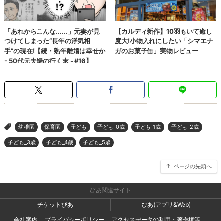
幼稚園
保育園
子ども
子ども_0歳
子ども_1歳
子ども_2歳
>
子ども_3歳
子ども_4歳
子ども_5歳
ページの先頭へ
ぴあ関連サイト
チケットぴあ
ぴあ(アプリ&Web)
会社案内
プライバシーポリシー
アクセスデータの利用・著作権等