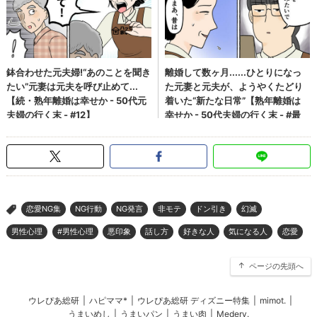
恋愛NG集
NG行動
NG発言
非モテ
ドン引き
幻滅
>
男性心理
#男性心理
悪印象
話し方
好きな人
気になる人
恋愛
ページの先頭へ
ウレぴあ総研
|
ハピママ*
|
ウレぴあ総研 ディズニー特集
|
mimot.
|
うまいめし
|
うまいパン
|
うまい肉
|
Medery.