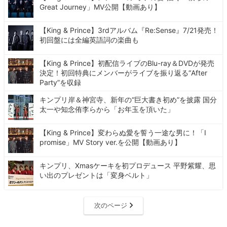
Great Journey」MV公開【動画あり】
【King & Prince】3rdアルバム『Re:Sense』7/21発売！
初回盤には全編英語詞の楽曲も
【King & Prince】初配信ライブのBlu-ray＆DVDが発売
決定！初回特典にメンバーがライブを振り返る“After
Party”を収録
キンプリ岸＆神宮寺、新年の“巨大書き初め”を披露 国分
太一や知念侑李らから「お年玉を頂いた」
【King & Prince】変わらぬ愛を誓う一途な男に！「I
promise」MV Story ver.を公開【動画あり】
キンプリ、Xmasケーキを初プロデュース 平野紫耀、思
い出のプレゼントは「変身ベルト」
次のページ