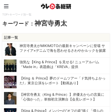
ウレぴあ総研（うれぴあ）
TOP
>
キーワード別一覧
神宮寺勇太
キーワード：
記事一覧
神宮寺勇太がMIKIMOTOの最新キャンペーンに登場 サ
ファイア×デニムで海を思わせるさわやかルックを披露
強気な【King & Prince】を見せる! ニューアルバム
『Made in』表題曲は「KREVA」提供
【King ＆ Prince】夢のドームツアー「ド気持ちよかっ
た!」東京公演をレポート【動画あり】
【神宮寺勇太（King & Prince）】岸優太からの言葉に
「心強かった」単独初主演舞台【会見レポート】
【King & Prince】メンバーの“オフの姿”描く「僕らの