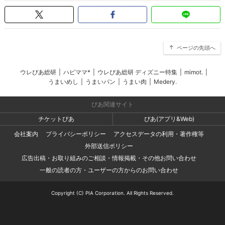
ページの先頭へ
ウレぴあ総研
|
ハピママ*
|
ウレぴあ総研 ディズニー特集
|
mimot.
|
うまいめし
|
うまいパン
|
うまい肉
|
Medery.
ぴあ関連サイト
チケットぴあ
ぴあ(アプリ&Web)
会社案内
プライバシーポリシー
アクセスデータの利用・著作権等
外部送信ポリシー
広告出稿・お取り組みのご相談・情報掲載・その他お問い合わせ
一般の読者の方・ユーザーの方からのお問い合わせ
Copyright (C) PIA Corporation. All Rights Reserved.