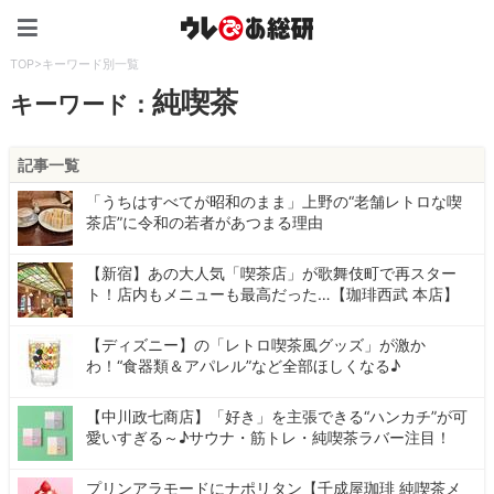
ウレぴあ総研（うれぴあ）
TOP
>
キーワード別一覧
純喫茶
キーワード：
記事一覧
「うちはすべてが昭和のまま」上野の“老舗レトロな喫
茶店”に令和の若者があつまる理由
【新宿】あの大人気「喫茶店」が歌舞伎町で再スター
ト！店内もメニューも最高だった…【珈琲西武 本店】
【ディズニー】の「レトロ喫茶風グッズ」が激か
わ！“食器類＆アパレル”など全部ほしくなる♪
【中川政七商店】「好き」を主張できる“ハンカチ”が可
愛いすぎる～♪サウナ・筋トレ・純喫茶ラバー注目！
プリンアラモードにナポリタン【千成屋珈琲 純喫茶メ