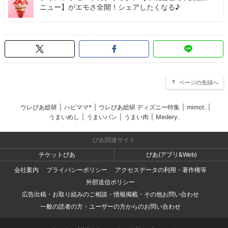
ニュー】がエモさ全開！シェアしたくなる♪
ページの先頭へ
ウレぴあ総研
|
ハピママ*
|
ウレぴあ総研 ディズニー特集
|
mimot.
|
うまいめし
|
うまいパン
|
うまい肉
|
Medery.
ぴあ関連サイト
チケットぴあ
ぴあ(アプリ&Web)
会社案内
プライバシーポリシー
アクセスデータの利用・著作権等
外部送信ポリシー
広告出稿・お取り組みのご相談・情報掲載・その他お問い合わせ
一般の読者の方・ユーザーの方からのお問い合わせ