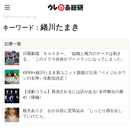
ウレぴあ総研（うれぴあ）
TOP
>
キーワード別一覧
緒川たまき
キーワード：
記事一覧
日曜劇場「キャスター」「組織と権力のテーマは刺さ
る」「このドラマ自体がブーメランになってしまった」
KERA×緒川たまき新ユニット旗揚げ公演『ベイジルタウ
ンの女神』生配信決定！
【演劇コラム】再演されるには訳がある! 名作舞台の薦
め（後編）
観月ありさ、おかみ役に意気込み 「しっとり感を出し
ていけたら」