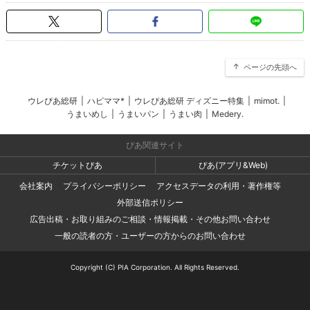
ページの先頭へ
ウレぴあ総研
|
ハピママ*
|
ウレぴあ総研 ディズニー特集
|
mimot.
|
うまいめし
|
うまいパン
|
うまい肉
|
Medery.
ぴあ関連サイト
チケットぴあ
ぴあ(アプリ&Web)
会社案内
プライバシーポリシー
アクセスデータの利用・著作権等
外部送信ポリシー
広告出稿・お取り組みのご相談・情報掲載・その他お問い合わせ
一般の読者の方・ユーザーの方からのお問い合わせ
Copyright (C) PIA Corporation. All Rights Reserved.