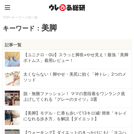
ウレぴあ総研（うれぴあ）
TOP
>
キーワード別一覧
美脚
キーワード：
記事一覧
【ユニクロ・GU】スラッと脚長×やせ見え！最強「美脚
ボトムス」着用レビュー！
太くならない！脚やせ・美尻に効く「神トレ」2つのメ
ソッド
脱・無難ファッション！ ママの普段着をワンランク底
上げしてくれる『グレーのタイツ』3選
【美脚】モデル・仁香も歩いて13キロ減! 簡単「キレイ
になれる歩き方」を解説【ダイエット】
【ウォーキング】ダイエットのきっかけにも! 「ヨコハ