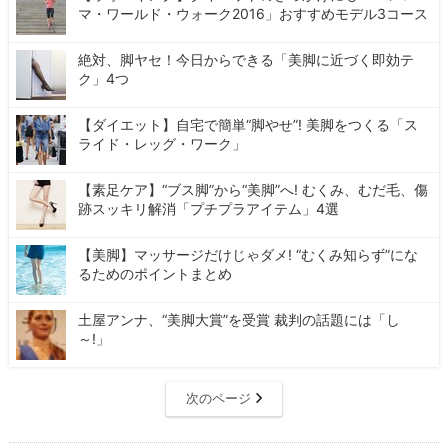
マ・ワールド・ウォーク2016」おすすめモデル3コース
絶対、脚ヤセ！今日からできる「美脚に近づく即効テ
ク」4つ
【ダイエット】自宅で簡単“脚やせ”! 美脚をつくる「ス
ライド・レッグ・ワーク」
【素足ケア】“ブス脚”から“美脚”へ! むくみ、むだ毛、傷
跡スッキリ解消「プチプラアイテム」4選
【美脚】マッサージだけじゃダメ! “むくみ知らず”にな
るためのポイントまとめ
土屋アンナ、“美脚大賞”を受賞 裁判の話題には「し
～!」
次のページ