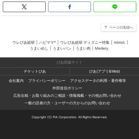
ページの先頭へ
ウレぴあ総研
|
ハピママ*
|
ウレぴあ総研 ディズニー特集
|
mimot.
|
うまいめし
|
うまいパン
|
うまい肉
|
Medery.
ぴあ関連サイト
チケットぴあ
ぴあ(アプリ&Web)
会社案内
プライバシーポリシー
アクセスデータの利用・著作権等
外部送信ポリシー
広告出稿・お取り組みのご相談・情報掲載・その他お問い合わせ
一般の読者の方・ユーザーの方からのお問い合わせ
Copyright (C) PIA Corporation. All Rights Reserved.