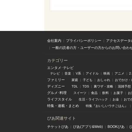
会社案内
プライバシーポリシー
アクセスデータ
一般の読者の方・ユーザーの方からのお問い合わ
カテゴリー
エンタメ･テレビ
テレビ
音楽
V系
アイドル
映画
アニメ
2
ファミリー
家庭
子ども
おしゃれ
おでかけ・
ディズニー
TDL
TDS
裏ワザ・攻略
混雑予想
グルメ･料理
スイーツ
食品
飲料
お菓子
お
ライフスタイル
生活・ライフハック
お金
おで
特集
・
連載
・
まとめ
特集『おいしいウチごはん』
ぴあ関連サイト
チケットぴあ
ぴあ(アプリ&Web)
BOOKぴあ