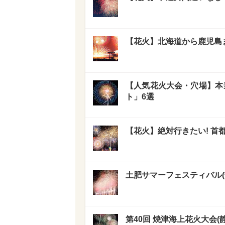
【花火】北海道から鹿児島ま
【人気花火大会・穴場】本
ト」6選
【花火】絶対行きたい! 首
土肥サマーフェスティバル(静岡
第40回 焼津海上花火大会(静