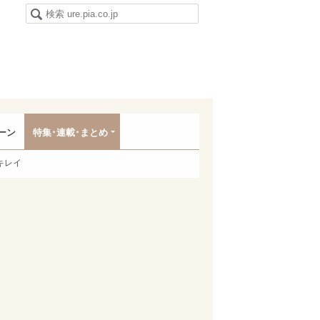
ーン
特集･連載･まとめ
キレイ