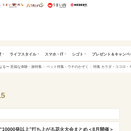
総研 ディズニー特集
mimot.
うまいめし
うまいパン
うまい肉
Medery.
ぴあ総研（うれぴあ）
愛
ライフスタイル
スマホ・IT
シゴト
プレゼント＆キャンペ
なる〜 至福な体験・旅特集
ペット特集：ウチのかぞく
特集 カラダ・ココロ・
5
“10000発以上”打ち上がる花火大会まとめ＜8月開催＞