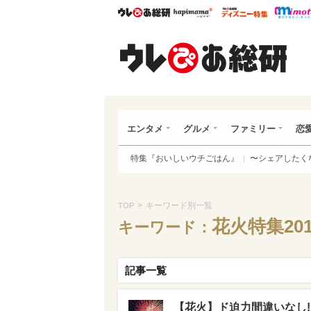
ウレぴあ総研
ハピママ*
ウレぴあ
ウレ
エンタメ
グルメ
ファミリー
恋
特集『おいしいウチごはん』
〜シェアしたく
>
キーワード別一覧
TOP
花火特集201
キーワード：
記事一覧
【花火】ド迫力間違いなし!