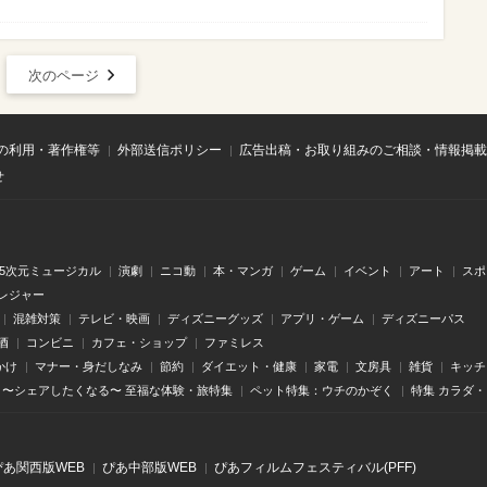
次のページ
の利用・著作権等
外部送信ポリシー
広告出稿・お取り組みのご相談・情報掲載
せ
.5次元ミュージカル
演劇
ニコ動
本・マンガ
ゲーム
イベント
アート
スポ
レジャー
混雑対策
テレビ・映画
ディズニーグッズ
アプリ・ゲーム
ディズニーパス
酒
コンビニ
カフェ・ショップ
ファミレス
かけ
マナー・身だしなみ
節約
ダイエット・健康
家電
文房具
雑貨
キッチ
〜シェアしたくなる〜 至福な体験・旅特集
ペット特集：ウチのかぞく
特集 カラダ
ぴあ関⻄版WEB
ぴあ中部版WEB
ぴあフィルムフェスティバル(PFF)