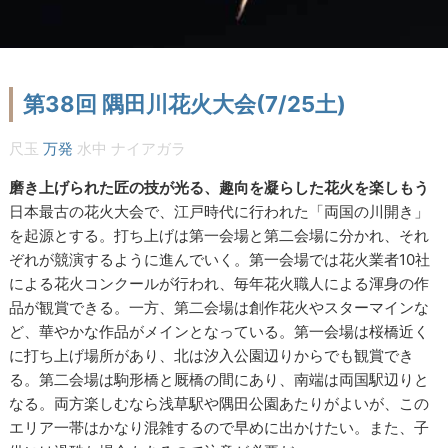
第38回 隅田川花火大会(7/25土)
尺玉
万発
水中
ナイアガラ
磨き上げられた匠の技が光る、趣向を凝らした花火を楽しもう
日本最古の花火大会で、江戸時代に行われた「両国の川開き」
を起源とする。打ち上げは第一会場と第二会場に分かれ、それ
ぞれが競演するように進んでいく。第一会場では花火業者10社
による花火コンクールが行われ、毎年花火職人による渾身の作
品が観賞できる。一方、第二会場は創作花火やスターマインな
ど、華やかな作品がメインとなっている。第一会場は桜橋近く
に打ち上げ場所があり、北は汐入公園辺りからでも観賞でき
る。第二会場は駒形橋と厩橋の間にあり、南端は両国駅辺りと
なる。両方楽しむなら浅草駅や隅田公園あたりがよいが、この
エリア一帯はかなり混雑するので早めに出かけたい。また、子