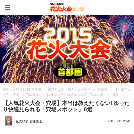
花火大会特集2015 首都圏
花火大会特集2015 首都圏
>
都道府県別に花火大会を探す
>
東京都
>
【人気花火
大会・穴場】本当は教えたくない! ゆったり快適見られる「穴場スポット」6選
【人気花火大会・穴場】本当は教えたくない! ゆった
り快適見られる「穴場スポット」6選
花火ぴあ 首都圏版
2015.7.17 19:45