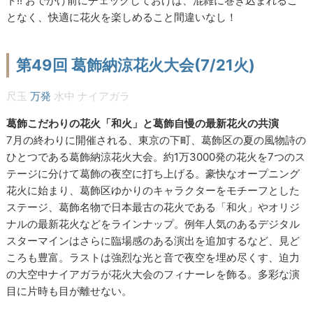
ト!! おでかけ前にチェックしておけば、混雑に巻き込まれるこ
となく、快適に花火を楽しめること間違いなし！
第49回 葛飾納涼花火大会(7/21火)
尺玉
万発
水中
ナイアガラ
葛飾こだわりの花火「和火」と葛飾自慢の最新花火の共演
7月の終わりに開催される、東京の下町、葛飾区の夏の風物詩の
ひとつである葛飾納涼花火大会。約1万3000発の花火を7つのス
テージに分けて葛飾の夜空に打ち上げる。豪快なオープニング
花火に始まり、葛飾区ゆかりのキャラクターをモチーフとした
ステージ、葛飾名物で日本最古の花火である「和火」やオリジ
ナルの最新花火などをラインナップ。例年人気のあるデジタル
スターマインはさらに臨場感のある演出を追加するなど、見ど
ころも豊富。ラストは強烈な光と音で夜空を埋め尽くす、迫力
の大空中ナイアガラが花火大会のフィナーレを飾る。多彩な演
目に片時も目が離せない。