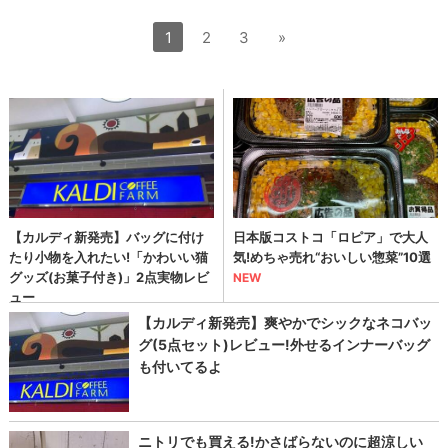
1
2
3
»