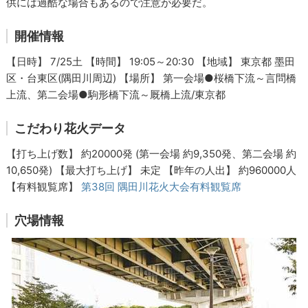
供には過酷な場合もあるので注意が必要だ。
開催情報
【日時】 7/25土 【時間】 19:05～20:30 【地域】 東京都 墨田
区・台東区(隅田川周辺) 【場所】 第一会場●桜橋下流～言問橋
上流、第二会場●駒形橋下流～厩橋上流/東京都
こだわり花火データ
【打ち上げ数】 約20000発 (第一会場 約9,350発、第二会場 約
10,650発) 【最大打ち上げ】 未定 【昨年の人出】 約960000人
【有料観覧席】
第38回 隅田川花火大会有料観覧席
穴場情報