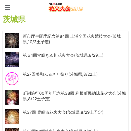
花火大会特集2015 首都圏
茨城県
新市庁舎開庁記念第84回 土浦全国花火競技大会(茨城
県,10/3土予定)
第５1回常総きぬ川花火大会(茨城県,8/29土)
第27回美和ふるさと祭り(茨城県,8/22土)
町制施行60周年記念第38回 利根町民納涼花火大会(茨城
県,8/22土予定)
第37回 鹿嶋市花火大会(茨城県,8/29土予定)