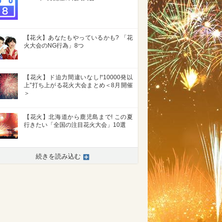
【花火】あなたもやっているかも? 「花
火大会のNG行為」8つ
【花火】ド迫力間違いなし!“10000発以
上”打ち上がる花火大会まとめ＜8月開催
＞
【花火】北海道から鹿児島まで! この夏
行きたい「全国の注目花火大会」10選
続きを読み込む