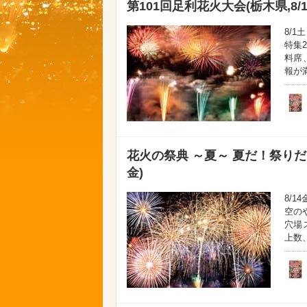
第101回足利花火大会(栃木県,8/1
8/
特集
料席
報が満
花火の祭典 ～夏～ 夏だ！祭りだ
金)
8/
空の
穴場
上数