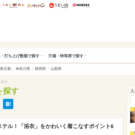
総研 ディズニー特集
mimot.
うまいめし
うまいパン
うまい肉
Medery.
大会特集2015 首都圏
玉・打ち上げ数順で探す
穴場・特等席で探す
東京都
神奈川県
静岡県
山梨県
を探す
を探す
人
1
ステル！「浴衣」をかわいく着こなすポイント6
2