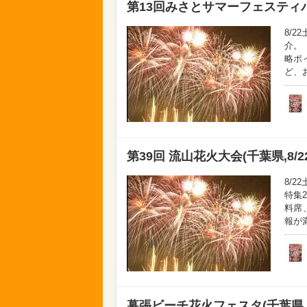
第13回みさとサマーフェスティバル
8/
介。
略ポ
ど、
第39回 流山花火大会(千葉県,8/2
8/
特集
料席
報が満
幕張ビーチ花火フェスタ(千葉県,8