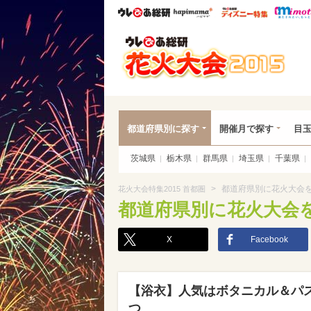
ウレぴあ総研
ハピママ*
ウレぴあ
花火
都道府県別に探す
開催月で探す
目
茨城県
栃木県
群馬県
埼玉県
千葉県
>
都道府県別に花火大会
花火大会特集2015 首都圏
都道府県別に花火大会
X
Facebook
【浴衣】人気はボタニカル＆パ
つ