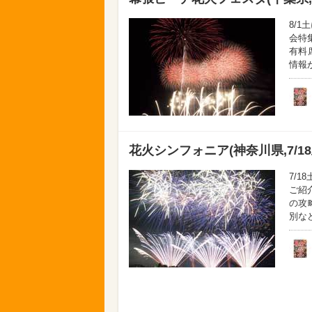
8/
会特
有料
情報が
花火シンフォニア(神奈川県,7/18
7/
ご紹
の攻
別な