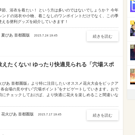
季節、浴衣を着たい！ という方は多いのではないでしょうか？ 今年
レンドの浴衣や小物、着こなしのワンポイントだけでなく、この季
使える便利グッズを紹介していきます！
3
夏ぴあ 首都圏版
2015.7.24 19:45
続きを読む
4
えたくない! ゆったり快適見られる「穴場スポ
5
火ぴあ 首都圏版』より特に注目したいオススメ花火大会をピックア
! 各会場の見やすい“穴場ポイント”をナビゲートしていきます。おで
前にチェックしておけば、より快適に花火を楽しめること間違いな
花火ぴあ 首都圏版
2015.7.17 19:45
続きを読む