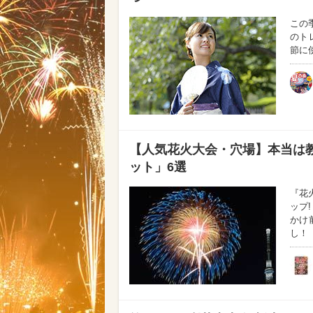
この
のト
節に
【人気花火大会・穴場】本当は教
ット」6選
『花
ップ
かけ
し！