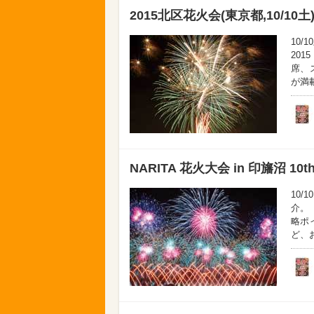
2015北区花火会(東京都,10/10土
10
20
席、
が満載
NARITA 花火大会 in 印旛沼 10th
10/
介。
略ポ
ど、