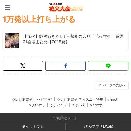
花火大会特集2015 首都圏
1万発以上打ち上がる
【花火】絶対行きたい! 首都圏の必見「花火大会」厳選
21会場まとめ【2015夏】
ページの先頭へ
ウレぴあ総研
|
ハピママ*
|
ウレぴあ総研 ディズニー特集
|
mimot.
|
うまいめし
|
うまいパン
|
うまい肉
|
Medery.
ぴあ関連サイト
チケットぴあ
ぴあ(アプリ&Web)