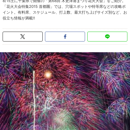
8/15土に千葉県で開催の「第68回 木更津港まつり花火大会」をご紹介。
「花火大会特集2015 首都圏」では、穴場スポットや特等席などの攻略ポ
イント。有料席、スケジュール、打上数、最大打ち上げサイズ別など、お
役立ち情報が満載!!