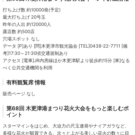
打ち上げ数 約10000発(予定)
最大打ち上げ 20号玉
昨年の人出 約120000人
露店数 約500店
穴場スポット なし
データ [P]あり [問]木更津市観光協会 [TEL]0438-22-7711 [備
考]17:30～21:30頃交通規制あり
アクセス [電車]JR内房線ほか木更津駅より徒歩約15分 [車]なる
べく公共交通機関を利用
有料観覧席 情報
販売ページ なし
第68回 木更津港まつり花火大会をもっと楽しむポ
イント
スターマインをはじめ、大迫力の尺玉連発やナイアガラなど、
多様な花火が観賞できる。次々と上がる美しい花火の数々に目