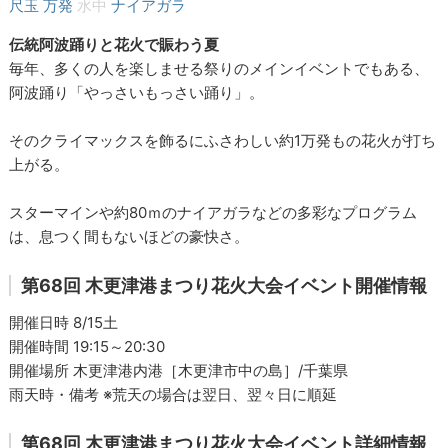
尺玉
万発
水中
ナイアガラ
伝統阿波踊りと花火で賑わう夏
毎年、多くの人を楽しませる祭りのメインイベントでもある、
阿波踊り「やっさいもっさい踊り」。
そのクライマックスを飾るにふさわしい約1万発もの花火が打ち
上がる。
スターマインや約80ｍのナイアガラなどの多彩なプログラム
は、息つく間もないほどの豪快さ。
第68回 木更津港まつり花火大会イベント開催情報
開催日時 8/15土
開催時間 19:15～20:30
開催場所 木更津港内港［木更津市中の島］/千葉県
雨天時・備考 ※荒天の場合は翌日、翌々日に順延
第68回 木更津港まつり花火大会イベント詳細情報