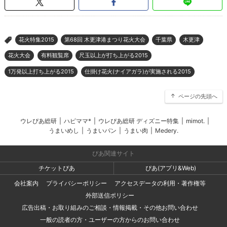
花火特集2015
第68回 木更津港まつり花火大会
千葉県
木更津
>
花火大会
有料観覧席
尺玉以上が打ち上がる2015
1万発以上打ち上がる2015
仕掛け花火(ナイアガラ)が実施される2015
ページの先頭へ
ウレぴあ総研
|
ハピママ*
|
ウレぴあ総研 ディズニー特集
|
mimot.
|
うまいめし
|
うまいパン
|
うまい肉
|
Medery.
ぴあ関連サイト
チケットぴあ
ぴあ(アプリ&Web)
会社案内
プライバシーポリシー
アクセスデータの利用・著作権等
外部送信ポリシー
広告出稿・お取り組みのご相談・情報掲載・その他お問い合わせ
一般の読者の方・ユーザーの方からのお問い合わせ