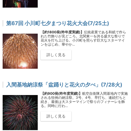
第67回 小川町七夕まつり花火大会(7/25土)
【約1800発(昨年度実績)】
伝統産業である和紙で作ら
れた竹飾りが見どころ。北関東一を誇る盛大な祭りで
花火を打ち上げる。小川町を照らす巨大なスターマイ
ンをはじめ、華やか...
詳しく見る
入間基地納涼祭「盆踊りと花火の夕べ」(7/28火)
【約900発(昨年度実績)】
航空自衛隊入間基地内で実施
される恒例の納涼祭。3号、4号、早打ち、連続打ちと
続き、最後は大スターマインで祭りのフィナーレを飾
る。同時に行わ...
詳しく見る