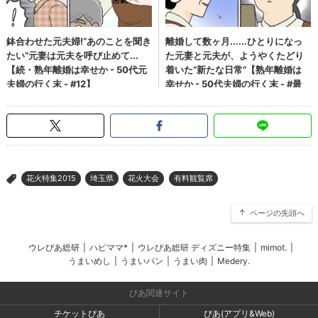
花火特集2015
埼玉県
花火大会
有料観覧席
>
ページの先頭へ
ウレぴあ総研
|
ハピママ*
|
ウレぴあ総研 ディズニー特集
|
mimot.
|
うまいめし
|
うまいパン
|
うまい肉
|
Medery.
ぴあ関連サイト
チケットぴあ
ぴあ(アプリ&Web)