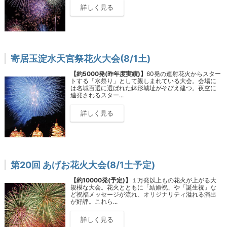
詳しく見る
寄居玉淀水天宮祭花火大会(8/1土)
【約5000発(昨年度実績)】
60発の連射花火からスター
トする「水祭り」として親しまれている大会。会場に
は名城百選に選ばれた鉢形城址がそびえ建つ。夜空に
連発されるスター...
詳しく見る
第20回 あげお花火大会(8/1土予定)
【約10000発(予定)】
１万発以上もの花火が上がる大
規模な大会。花火とともに「結婚祝」や「誕生祝」な
ど祝福メッセージが流れ、オリジナリティ溢れる演出
が好評。これら...
詳しく見る