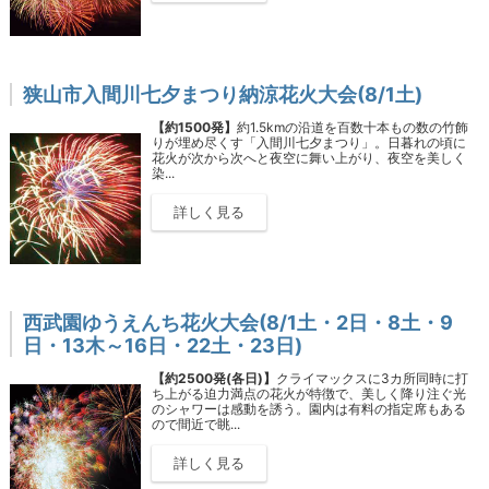
狭山市入間川七夕まつり納涼花火大会(8/1土)
【約1500発】
約1.5kmの沿道を百数十本もの数の竹飾
りが埋め尽くす「入間川七夕まつり」。日暮れの頃に
花火が次から次へと夜空に舞い上がり、夜空を美しく
染...
詳しく見る
西武園ゆうえんち花火大会(8/1土・2日・8土・9
日・13木～16日・22土・23日)
【約2500発(各日)】
クライマックスに3カ所同時に打
ち上がる迫力満点の花火が特徴で、美しく降り注ぐ光
のシャワーは感動を誘う。園内は有料の指定席もある
ので間近で眺...
詳しく見る