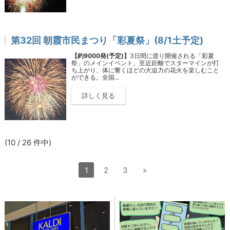
第32回 朝霞市民まつり「彩夏祭」(8/1土予定)
【約9000発(予定)】
3日間に渡り開催される「彩夏
祭」のメインイベント。至近距離でスターマインが打
ち上がり、体に響くほどの大迫力の花火を楽しむこと
ができる。全国...
詳しく見る
(10 / 26 件中)
1
2
3
»