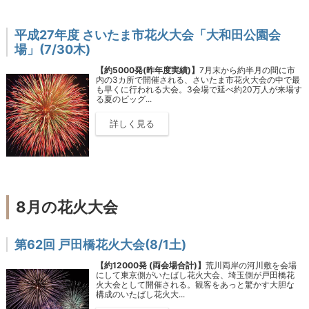
平成27年度 さいたま市花火大会「大和田公園会
場」(7/30木)
【約5000発(昨年度実績)】
7月末から約半月の間に市
内の3カ所で開催される、さいたま市花火大会の中で最
も早くに行われる大会。3会場で延べ約20万人が来場す
る夏のビッグ...
詳しく見る
8月の花火大会
第62回 戸田橋花火大会(8/1土)
【約12000発 (両会場合計)】
荒川両岸の河川敷を会場
にして東京側がいたばし花火大会、埼玉側が戸田橋花
火大会として開催される。観客をあっと驚かす大胆な
構成のいたばし花火大...