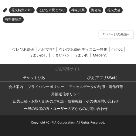
花火特集2015
えびな市民まつり
神奈川県
海老名
花火大会
>
有料観覧席
ページの先頭へ
ウレぴあ総研
|
ハピママ*
|
ウレぴあ総研 ディズニー特集
|
mimot.
|
うまいめし
|
うまいパン
|
うまい肉
|
Medery.
ぴあ関連サイト
チケットぴあ
ぴあ(アプリ&Web)
会社案内
プライバシーポリシー
アクセスデータの利用・著作権等
外部送信ポリシー
広告出稿・お取り組みのご相談・情報掲載・その他お問い合わせ
一般の読者の方・ユーザーの方からのお問い合わせ
Copyright (C) PIA Corporation. All Rights Reserved.