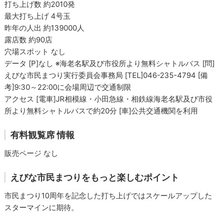
打ち上げ数 約2010発
最大打ち上げ 4号玉
昨年の人出 約139000人
露店数 約90店
穴場スポット なし
データ [P]なし ※海老名駅及び市役所より無料シャトルバス [問]
えびな市民まつり実行委員会事務局 [TEL]046-235-4794 [備
考]9:30～22:00に会場周辺で交通制限
アクセス [電車]JR相模線・小田急線・相鉄線海老名駅及び市役
所より無料シャトルバスで約20分 [車]公共交通機関を利用
有料観覧席 情報
販売ページ なし
えびな市民まつりをもっと楽しむポイント
市民まつり10周年を記念した打ち上げではスケールアップした
スターマインに期待。