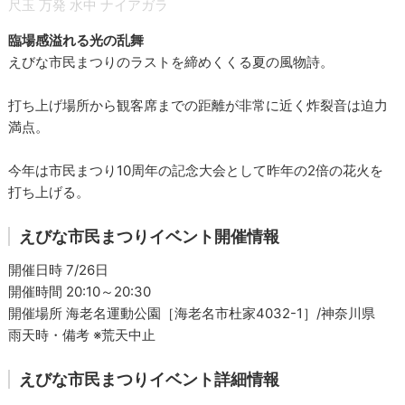
尺玉
万発
水中
ナイアガラ
臨場感溢れる光の乱舞
えびな市民まつりのラストを締めくくる夏の風物詩。
打ち上げ場所から観客席までの距離が非常に近く炸裂音は迫力
満点。
今年は市民まつり10周年の記念大会として昨年の2倍の花火を
打ち上げる。
えびな市民まつりイベント開催情報
開催日時 7/26日
開催時間 20:10～20:30
開催場所 海老名運動公園［海老名市杜家4032-1］/神奈川県
雨天時・備考 ※荒天中止
えびな市民まつりイベント詳細情報