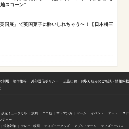
地スコーン”
英国展」で英国菓子に酔いしれちゃう〜！【日本橋三
の利用・著作権等
外部送信ポリシー
広告出稿・お取り組みのご相談・情報掲載
せ
.5次元ミュージカル
演劇
ニコ動
本・マンガ
ゲーム
イベント
アート
スポ
レジャー
混雑対策
テレビ・映画
ディズニーグッズ
アプリ・ゲーム
ディズニーパス