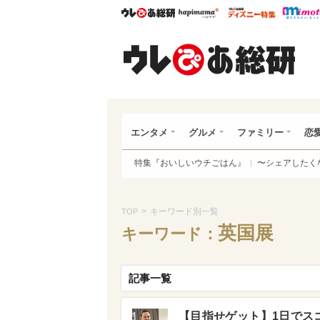
ウレぴあ総研
ハピママ*
ウレぴあ
ウレ
エンタメ
グルメ
ファミリー
恋
特集『おいしいウチごはん』
〜シェアしたく
>
キーワード別一覧
TOP
英国展
キーワード：
記事一覧
【目指せゲット】1日でス