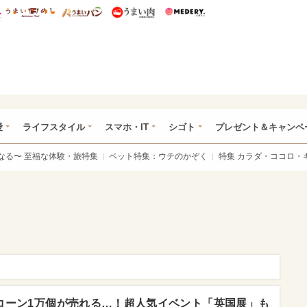
総研 ディズニー特集
mimot.
うまいめし
うまいパン
うまい肉
Medery.
ぴあ総研（うれぴあ）
愛
ライフスタイル
スマホ・IT
シゴト
プレゼント＆キャンペ
なる〜 至福な体験・旅特集
ペット特集：ウチのかぞく
特集 カラダ・ココロ・
コーン1万個が売れる…！超人気イベント「英国展」も