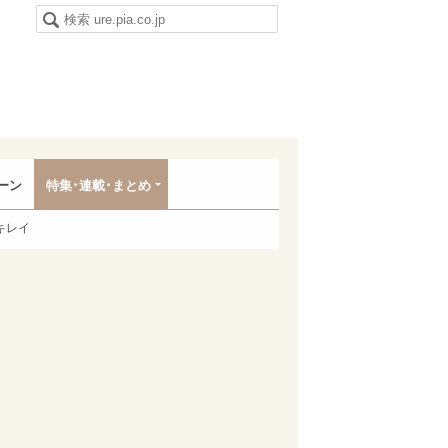
ーン
特集･連載･まとめ
キレイ