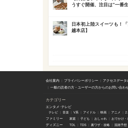
うすぐ開催、注目は“一番生
日本初上陸スイーツも！「
越本店】
会社案内
プライバシーポリシー
アクセスデータ
一般の読者の方・ユーザーの方からのお問い合わ
カテゴリー
エンタメ･テレビ
テレビ
音楽
V系
アイドル
映画
アニメ
2
ファミリー
家庭
子ども
おしゃれ
おでかけ・
ディズニー
TDL
TDS
裏ワザ・攻略
混雑予想