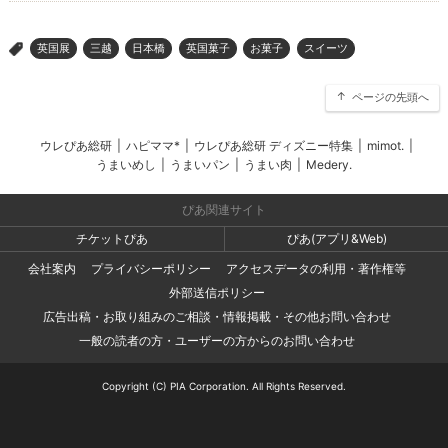
英国展
三越
日本橋
英国菓子
お菓子
スイーツ
>
ページの先頭へ
ウレぴあ総研
|
ハピママ*
|
ウレぴあ総研 ディズニー特集
|
mimot.
|
うまいめし
|
うまいパン
|
うまい肉
|
Medery.
ぴあ関連サイト
チケットぴあ
ぴあ(アプリ&Web)
会社案内
プライバシーポリシー
アクセスデータの利用・著作権等
外部送信ポリシー
広告出稿・お取り組みのご相談・情報掲載・その他お問い合わせ
一般の読者の方・ユーザーの方からのお問い合わせ
Copyright (C) PIA Corporation. All Rights Reserved.