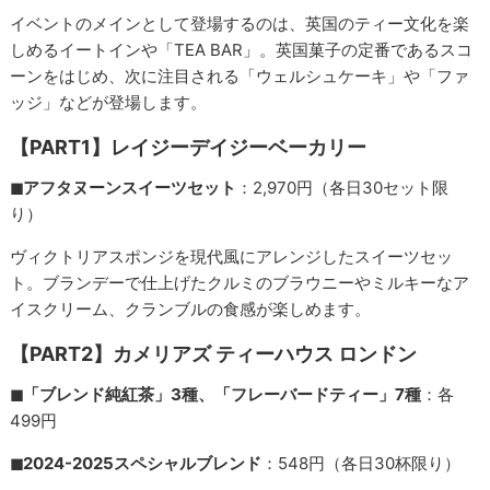
イベントのメインとして登場するのは、英国のティー文化を楽
しめるイートインや「TEA BAR」。英国菓子の定番であるスコ
ーンをはじめ、次に注目される「ウェルシュケーキ」や「ファ
ッジ」などが登場します。
【PART1】レイジーデイジーベーカリー
◼︎アフタヌーンスイーツセット
：2,970円（各日30セット限
り）
ヴィクトリアスポンジを現代風にアレンジしたスイーツセッ
ト。ブランデーで仕上げたクルミのブラウニーやミルキーなア
イスクリーム、クランブルの食感が楽しめます。
【PART2】カメリアズ ティーハウス ロンドン
◼︎「ブレンド純紅茶」3種、「フレーバードティー」7種
：各
499円
◼︎2024-2025スペシャルブレンド
：548円（各日30杯限り）