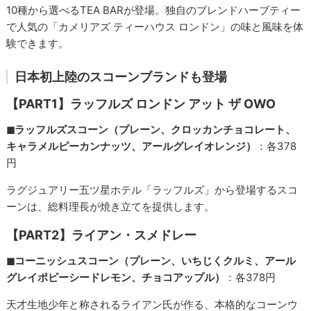
10種から選べるTEA BARが登場。独自のブレンドハーブティー
で人気の「カメリアズ ティーハウス ロンドン」の味と風味を体
験できます。
日本初上陸のスコーンブランドも登場
【PART1】ラッフルズ ロンドン アット ザ OWO
◼︎ラッフルズスコーン（プレーン、クロッカンチョコレート、
キャラメルピーカンナッツ、アールグレイオレンジ）
：各378
円
ラグジュアリー五ツ星ホテル「ラッフルズ」から登場するスコ
ーンは、総料理長が焼き立てを提供します。
【PART2】ライアン・スメドレー
◼︎コーニッシュスコーン（プレーン、いちじくクルミ、アール
グレイポピーシードレモン、チョコアップル）
：各378円
天才生地少年と称されるライアン氏が作る、本格的なコーンウ