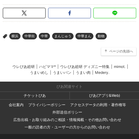
横浜
中華街
中華
まんじゅう
中華まん
動物
>
ページの先頭へ
ウレぴあ総研
|
ハピママ*
|
ウレぴあ総研 ディズニー特集
|
mimot.
|
うまいめし
|
うまいパン
|
うまい肉
|
Medery.
ぴあ関連サイト
チケットぴあ
ぴあ(アプリ&Web)
会社案内
プライバシーポリシー
アクセスデータの利用・著作権等
外部送信ポリシー
広告出稿・お取り組みのご相談・情報掲載・その他お問い合わせ
一般の読者の方・ユーザーの方からのお問い合わせ