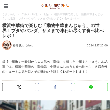
うまいめし
うまいめし
>
グルメ・料理
>
食品
>
横浜中華街で楽しむ「動物中華まんじゅ
う」の世界！ブタやパンダ、サメまで味わい尽くす食べ比べレポ！
横浜中華街で楽しむ「動物中華まんじゅう」の世
界！ブタやパンダ、サメまで味わい尽くす食べ比べ
レポ！
松田 義人（deco）
2024.8.17 22:00
横浜中華街で一時期から大人気の「動物」を模した中華まんじゅう。本記
事では、横浜中華街の「動物系」中華まんじゅうを食べ比べし、各店自慢
のキュートな見た目とその味わいを詳しくレポートします！