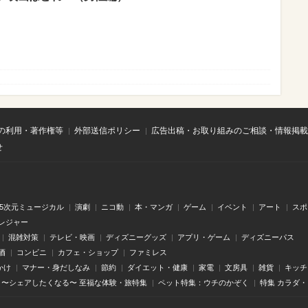
の利用・著作権等
外部送信ポリシー
広告出稿・お取り組みのご相談・情報掲載
せ
.5次元ミュージカル
演劇
ニコ動
本・マンガ
ゲーム
イベント
アート
スポ
レジャー
混雑対策
テレビ・映画
ディズニーグッズ
アプリ・ゲーム
ディズニーパス
酒
コンビニ
カフェ・ショップ
ファミレス
かけ
マナー・身だしなみ
節約
ダイエット・健康
家電
文房具
雑貨
キッチ
〜シェアしたくなる〜 至福な体験・旅特集
ペット特集：ウチのかぞく
特集 カラダ