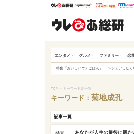
ウレぴあ総研
ハピママ*
ウレぴあ
ウレ
エンタメ
グルメ
ファミリー
恋
特集『おいしいウチごはん』
〜シェアしたく
>
キーワード別一覧
TOP
菊地成孔
キーワード：
記事一覧
あなたが人生の最後に観た
結果