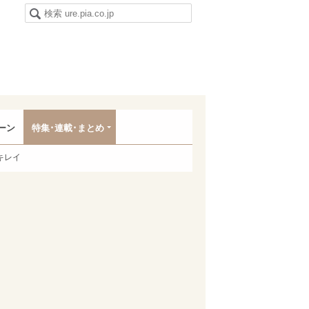
ーン
特集･連載･まとめ
キレイ