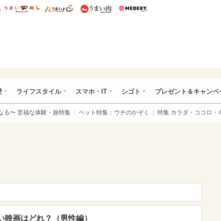
総研 ディズニー特集
mimot.
うまいめし
うまいパン
うまい肉
Medery.
ぴあ総研（うれぴあ）
愛
ライフスタイル
スマホ・IT
シゴト
プレゼント＆キャンペ
なる〜 至福な体験・旅特集
ペット特集：ウチのかぞく
特集 カラダ・ココロ・
い映画はどれ？（男性編）