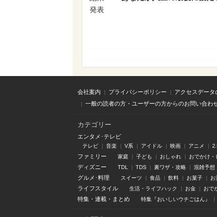
発表
会社案内
プライバシーポリシー
アクセスデータ
一般の読者の方・ユーザーの方からのお問い合わ
カテゴリー
エンタメ･テレビ
テレビ
音楽
V系
アイドル
映画
アニメ
2
ファミリー
家庭
子ども
おしゃれ
おでかけ・
ディズニー
TDL
TDS
裏ワザ・攻略
混雑予想
グルメ･料理
スイーツ
食品
飲料
お菓子
お
ライフスタイル
生活・ライフハック
お金
おで
特集
・
連載
・
まとめ
特集『おいしいウチごはん』