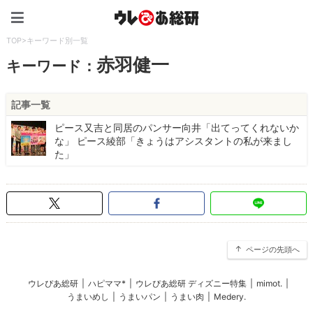
ウレぴあ総研（うれぴあ）
TOP
>
キーワード別一覧
赤羽健一
キーワード：
記事一覧
ピース又吉と同居のパンサー向井「出てってくれないか
な」 ピース綾部「きょうはアシスタントの私が来まし
た」
ページの先頭へ
ウレぴあ総研
|
ハピママ*
|
ウレぴあ総研 ディズニー特集
|
mimot.
|
うまいめし
|
うまいパン
|
うまい肉
|
Medery.