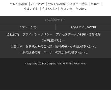
ウレぴあ総研
|
ハピママ*
|
ウレぴあ総研 ディズニー特集
|
mimot.
|
うまいめし
|
うまいパン
|
うまい肉
|
Medery.
ぴあ関連サイト
チケットぴあ
ぴあ(アプリ&Web)
会社案内
プライバシーポリシー
アクセスデータの利用・著作権等
外部送信ポリシー
広告出稿・お取り組みのご相談・情報掲載・その他お問い合わせ
一般の読者の方・ユーザーの方からのお問い合わせ
Copyright (C) PIA Corporation. All Rights Reserved.