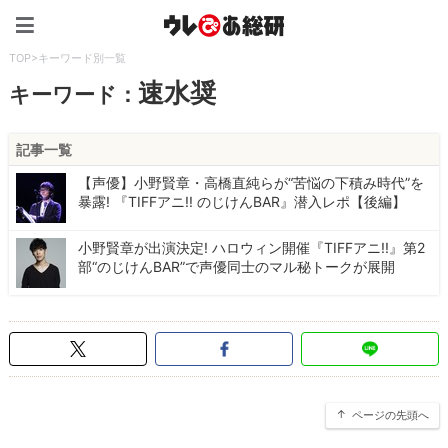
ウレぴあ総研（うれぴあ）
TOP
>
キーワード別一覧
速水奨
キーワード：
記事一覧
【声優】小野賢章・高橋直純らが“苦悩の下積み時代”を
暴露! 『TIFFアニ!! のじけんBAR』潜入レポ【後編】
小野賢章が出演決定! ハロウィン開催『TIFFアニ!!』第2
部“のじけんBAR”で声優同士のマル秘トークが展開
ページの先頭へ