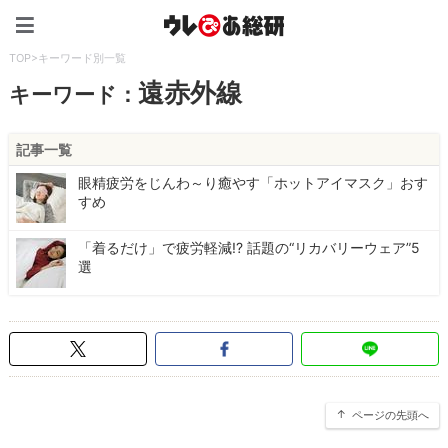
ウレぴあ総研（うれぴあ）
TOP
>
キーワード別一覧
遠赤外線
キーワード：
記事一覧
眼精疲労をじんわ～り癒やす「ホットアイマスク」おす
すめ
「着るだけ」で疲労軽減!? 話題の“リカバリーウェア”5
選
ページの先頭へ