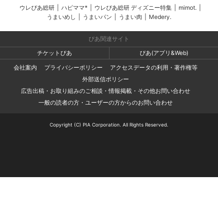
ウレぴあ総研
|
ハピママ*
|
ウレぴあ総研 ディズニー特集
|
mimot.
|
うまいめし
|
うまいパン
|
うまい肉
|
Medery.
ぴあ関連サイト
チケットぴあ
ぴあ(アプリ&Web)
会社案内
プライバシーポリシー
アクセスデータの利用・著作権等
外部送信ポリシー
広告出稿・お取り組みのご相談・情報掲載・その他お問い合わせ
一般の読者の方・ユーザーの方からのお問い合わせ
Copyright (C) PIA Corporation. All Rights Reserved.