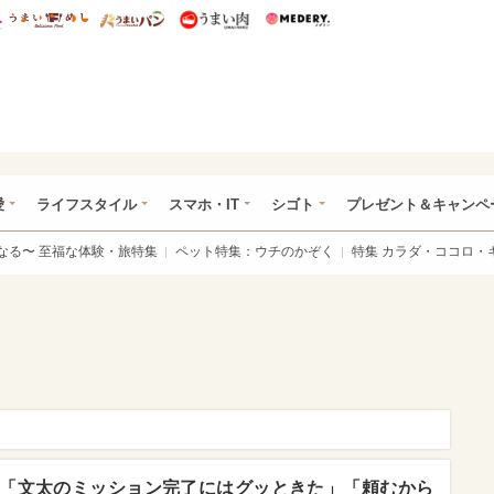
総研 ディズニー特集
mimot.
うまいめし
うまいパン
うまい肉
Medery.
ぴあ総研（うれぴあ）
愛
ライフスタイル
スマホ・IT
シゴト
プレゼント＆キャンペ
なる〜 至福な体験・旅特集
ペット特集：ウチのかぞく
特集 カラダ・ココロ・
「文太のミッション完了にはグッときた」「頼むから