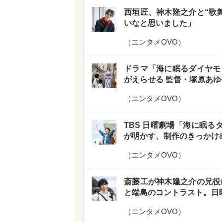
西垣匠、神木隆之介と“歌
いなと思いました」
（
エンタメOVO
）
ドラマ「海に眠るダイヤモ
がえらせる 監督・塚原あ
（
エンタメOVO
）
TBS 日曜劇場「海に眠る
が明かす、制作のきっかけ
（
エンタメOVO
）
斎藤工が神木隆之介の兄役
と端島のコントラスト。日
（
エンタメOVO
）