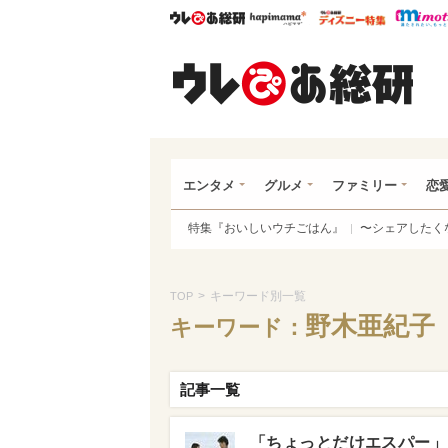
ウレぴあ総研
ハピママ*
ウレぴあ
ウレ
エンタメ
グルメ
ファミリー
恋
特集『おいしいウチごはん』
〜シェアしたく
>
キーワード別一覧
TOP
野木亜紀子
キーワード：
記事一覧
「ちょっとだけエスパー」