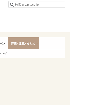
ーン
特集･連載･まとめ
キレイ