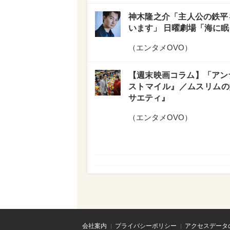
神木隆之介「主人公の鉄平を
います」 日曜劇場「海に
（
エンタメOVO
）
【週末映画コラム】「アンナ
ストマイル』／ムスリムの
サエティ』
（
エンタメOVO
）
会社案内
プライバシーポリシー
アクセスデータ