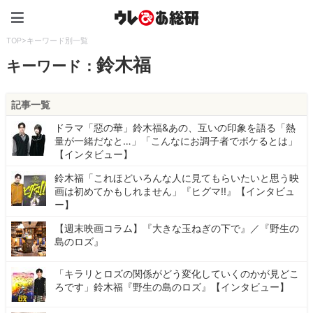
ウレぴあ総研（うれぴあ）
TOP
>
キーワード別一覧
鈴木福
キーワード：
記事一覧
ドラマ「惡の華」鈴木福&あの、互いの印象を語る「熱
量が一緒だなと…」「こんなにお調子者でボケるとは」
【インタビュー】
鈴木福「これほどいろんな人に見てもらいたいと思う映
画は初めてかもしれません」『ヒグマ!!』【インタビュ
ー】
【週末映画コラム】『大きな玉ねぎの下で』／『野生の
島のロズ』
「キラリとロズの関係がどう変化していくのかが見どこ
ろです」鈴木福『野生の島のロズ』【インタビュー】