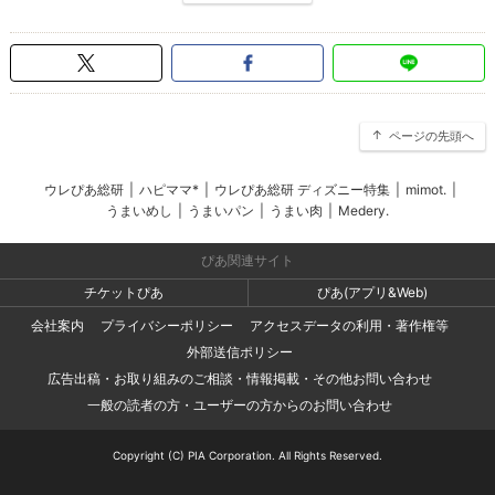
ページの先頭へ
ウレぴあ総研
|
ハピママ*
|
ウレぴあ総研 ディズニー特集
|
mimot.
|
うまいめし
|
うまいパン
|
うまい肉
|
Medery.
ぴあ関連サイト
チケットぴあ
ぴあ(アプリ&Web)
会社案内
プライバシーポリシー
アクセスデータの利用・著作権等
外部送信ポリシー
広告出稿・お取り組みのご相談・情報掲載・その他お問い合わせ
一般の読者の方・ユーザーの方からのお問い合わせ
Copyright (C) PIA Corporation. All Rights Reserved.