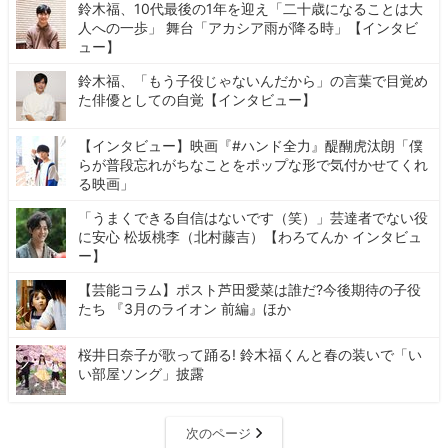
鈴木福、10代最後の1年を迎え「二十歳になることは大
人への一歩」 舞台「アカシア雨が降る時」【インタビ
ュー】
鈴木福、「もう子役じゃないんだから」の言葉で目覚め
た俳優としての自覚【インタビュー】
【インタビュー】映画『#ハンド全力』醍醐虎汰朗「僕
らが普段忘れがちなことをポップな形で気付かせてくれ
る映画」
「うまくできる自信はないです（笑）」芸達者でない役
に安心 松坂桃李（北村藤吉）【わろてんか インタビュ
ー】
【芸能コラム】ポスト芦田愛菜は誰だ?今後期待の子役
たち 『3月のライオン 前編』ほか
桜井日奈子が歌って踊る! 鈴木福くんと春の装いで「い
い部屋ソング」披露
次のページ