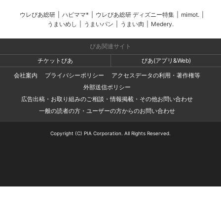
ウレぴあ総研
|
ハピママ*
|
ウレぴあ総研 ディズニー特集
|
mimot.
|
うまいめし
|
うまいパン
|
うまい肉
|
Medery.
ぴあ関連サイト
チケットぴあ
ぴあ(アプリ&Web)
会社案内
プライバシーポリシー
アクセスデータの利用・著作権等
外部送信ポリシー
広告出稿・お取り組みのご相談・情報掲載・その他お問い合わせ
一般の読者の方・ユーザーの方からのお問い合わせ
Copyright (C) PIA Corporation. All Rights Reserved.