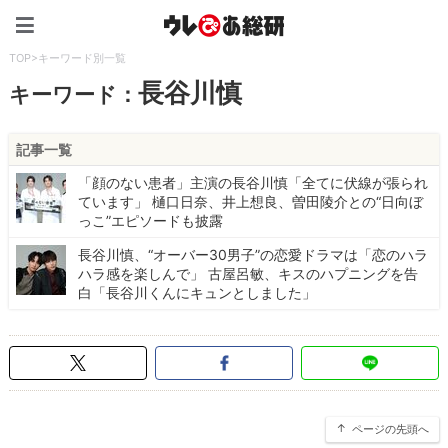
ウレぴあ総研（うれぴあ）
TOP
>
キーワード別一覧
長谷川慎
キーワード：
記事一覧
「顔のない患者」主演の長谷川慎「全てに伏線が張られ
ています」 樋口日奈、井上想良、曽田陵介との“日向ぼ
っこ”エピソードも披露
長谷川慎、“オーバー30男子”の恋愛ドラマは「恋のハラ
ハラ感を楽しんで」 古屋呂敏、キスのハプニングを告
白「長谷川くんにキュンとしました」
ページの先頭へ