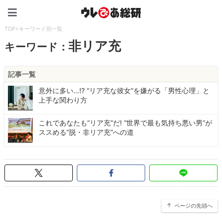
ウレぴあ総研（うれぴあ）
TOP
>
キーワード別一覧
非リア充
キーワード：
記事一覧
意外に多い…!? “リア充な彼女”を嫌がる「男性心理」と
上手な関わり方
これであなたも“リア充”だ! “世界で最も気持ち悪い男”が
ススめる“脱・非リア充”への道
ページの先頭へ