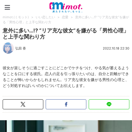
mimot.(ミモット)
mimot.(ミモット)
>
いい恋したい
>
恋愛
>
意外に多い…!? “リア充な彼女”を嫌が
る「男性心理」と上手な関わり方
意外に多い…!? “リア充な彼女”を嫌がる「男性心理」
と上手な関わり方
弘田 香
2022.10.18 22:30
彼女が楽しそうに過ごすことにどこかでケチをつけ、やる気が萎えるよう
なことを口にする彼氏。恋人の足を引っ張りたいのは、自分と距離ができ
ることが怖いからかもしれません。リア充な彼女を嫌がる男性の心理と、
どう対処すればいいのかについてお伝えします。