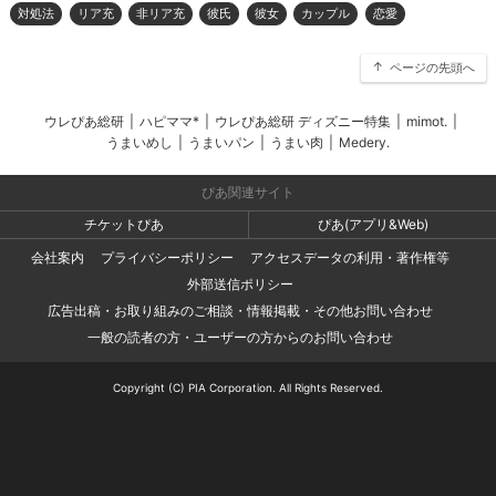
対処法
リア充
非リア充
彼氏
彼女
カップル
恋愛
ページの先頭へ
ウレぴあ総研
|
ハピママ*
|
ウレぴあ総研 ディズニー特集
|
mimot.
|
うまいめし
|
うまいパン
|
うまい肉
|
Medery.
ぴあ関連サイト
チケットぴあ
ぴあ(アプリ&Web)
会社案内
プライバシーポリシー
アクセスデータの利用・著作権等
外部送信ポリシー
広告出稿・お取り組みのご相談・情報掲載・その他お問い合わせ
一般の読者の方・ユーザーの方からのお問い合わせ
Copyright (C) PIA Corporation. All Rights Reserved.