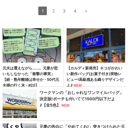
1
2
3
4
»