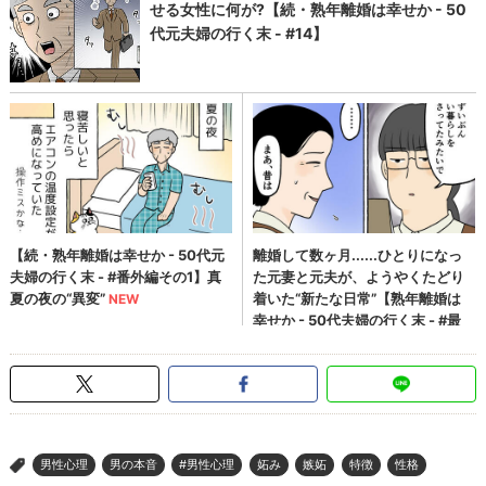
男性心理
男の本音
#男性心理
妬み
嫉妬
特徴
性格
>