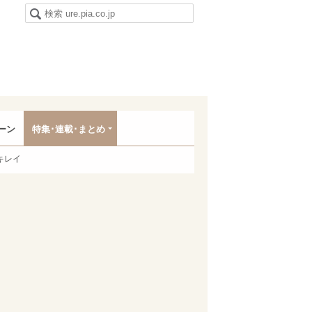
ーン
特集･連載･まとめ
キレイ