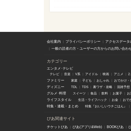
会社案内
プライバシーポリシー
アクセスデータ
一般の読者の方・ユーザーの方からのお問い合わ
カテゴリー
エンタメ･テレビ
テレビ
音楽
V系
アイドル
映画
アニメ
2
ファミリー
家庭
子ども
おしゃれ
おでかけ・
ディズニー
TDL
TDS
裏ワザ・攻略
混雑予想
グルメ･料理
スイーツ
食品
飲料
お菓子
お
ライフスタイル
生活・ライフハック
お金
おで
特集
・
連載
・
まとめ
特集『おいしいウチごはん』
ぴあ関連サイト
チケットぴあ
ぴあ(アプリ&Web)
BOOKぴあ