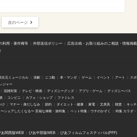
次のページ
の利用・著作権等
外部送信ポリシー
広告出稿・お取り組みのご相談・情報掲載
せ
.5次元ミュージカル
演劇
ニコ動
本・マンガ
ゲーム
イベント
アート
スポ
レジャー
混雑対策
テレビ・映画
ディズニーグッズ
アプリ・ゲーム
ディズニーパス
酒
コンビニ
カフェ・ショップ
ファミレス
かけ
マナー・身だしなみ
節約
ダイエット・健康
家電
文房具
雑貨
キッチ
〜シェアしたくなる〜 至福な体験・旅特集
ペット特集：ウチのかぞく
特集 カラダ
ぴあ関⻄版WEB
ぴあ中部版WEB
ぴあフィルムフェスティバル(PFF)