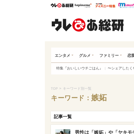
ウレぴあ総研
ハピママ*
ウレぴあ
ウレ
エンタメ
グルメ
ファミリー
恋
特集『おいしいウチごはん』
〜シェアしたく
>
キーワード別一覧
TOP
嫉妬
キーワード：
記事一覧
男性は「嫉妬」や「ヤキモ