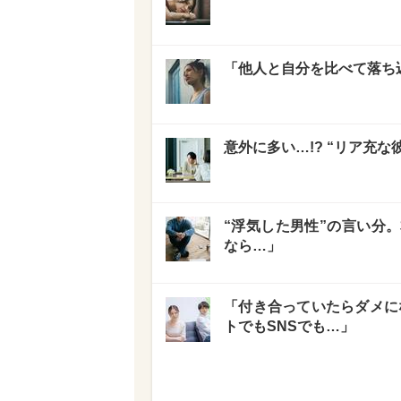
「他人と自分を比べて落ち
意外に多い…!? “リア充
“浮気した男性”の言い分
なら…」
「付き合っていたらダメにな
トでもSNSでも…」