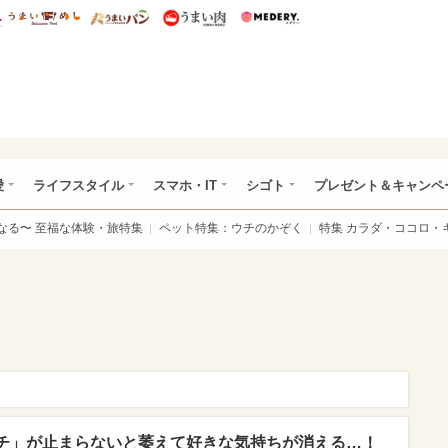
総研 ディズニー特集
mimot.
うまいめし
うまいパン
うまい肉
Medery.
ぴあ総研（うれぴあ）
愛
ライフスタイル
スマホ・IT
シゴト
プレゼント＆キャンペ
なる〜 至福な体験・旅特集
ペット特集：ウチのかぞく
特集 カラダ・ココロ・
チ」が止まらないと萎えて好きな気持ちが消える…！