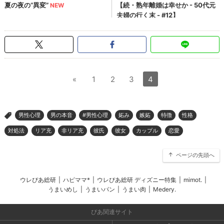
«
1
2
3
4
男性心理
男の本音
#男性心理
妬み
嫉妬
特徴
性格
>
対処法
リア充
非リア充
彼氏
彼女
カップル
恋愛
ページの先頭へ
ウレぴあ総研
|
ハピママ*
|
ウレぴあ総研 ディズニー特集
|
mimot.
|
うまいめし
|
うまいパン
|
うまい肉
|
Medery.
ぴあ関連サイト