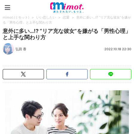
mimot.(ミモット)
mimot.(ミモット)
>
いい恋したい
>
恋愛
>
意外に多い…!? “リア充な彼女”を嫌が
る「男性心理」と上手な関わり方
意外に多い…!? “リア充な彼女”を嫌がる「男性心理」
と上手な関わり方
弘田 香
2022.10.18 22:30