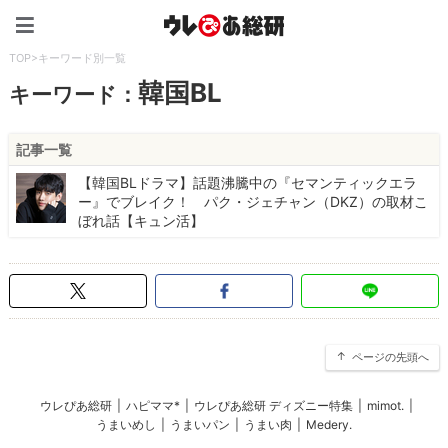
ウレぴあ総研（うれぴあ）
TOP
>
キーワード別一覧
韓国BL
キーワード：
記事一覧
【韓国BLドラマ】話題沸騰中の『セマンティックエラ
ー』でブレイク！ パク・ジェチャン（DKZ）の取材こ
ぼれ話【キュン活】
ページの先頭へ
ウレぴあ総研
|
ハピママ*
|
ウレぴあ総研 ディズニー特集
|
mimot.
|
うまいめし
|
うまいパン
|
うまい肉
|
Medery.