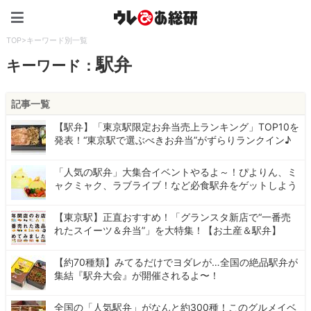
ウレぴあ総研（うれぴあ）
TOP
>
キーワード別一覧
駅弁
キーワード：
記事一覧
【駅弁】「東京駅限定お弁当売上ランキング」TOP10を
発表！“東京駅で選ぶべきお弁当”がずらりランクイン♪
「人気の駅弁」大集合イベントやるよ～！ぴよりん、ミ
ャクミャク、ラブライブ！など必食駅弁をゲットしよう
【東京駅】正直おすすめ！「グランスタ新店で“一番売
れたスイーツ＆弁当”」を大特集！【お土産＆駅弁】
【約70種類】みてるだけでヨダレが…全国の絶品駅弁が
集結『駅弁大会』が開催されるよ〜！
全国の「人気駅弁」がなんと約300種！このグルメイベ