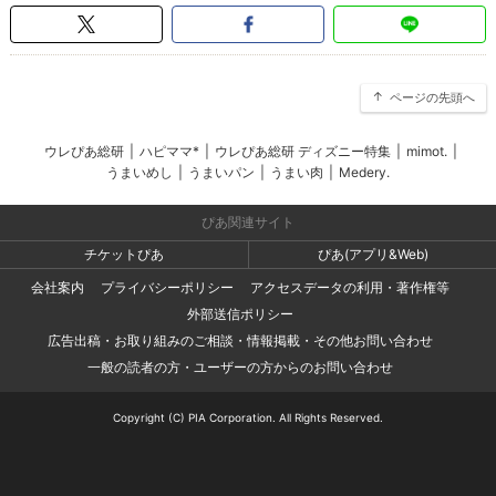
ページの先頭へ
ウレぴあ総研
|
ハピママ*
|
ウレぴあ総研 ディズニー特集
|
mimot.
|
うまいめし
|
うまいパン
|
うまい肉
|
Medery.
ぴあ関連サイト
チケットぴあ
ぴあ(アプリ&Web)
会社案内
プライバシーポリシー
アクセスデータの利用・著作権等
外部送信ポリシー
広告出稿・お取り組みのご相談・情報掲載・その他お問い合わせ
一般の読者の方・ユーザーの方からのお問い合わせ
Copyright (C) PIA Corporation. All Rights Reserved.