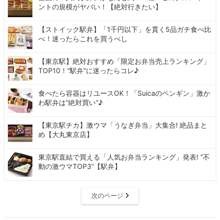
ントの規模がヤバい！【絶対行きたい】
【ストイック駅弁】「1千円以下」を貫く5品ガチ食べ比
べ！迷ったらこれを買うべし
【東京駅】絶対おすすめ「限定お弁当売上ランキング」
TOP10！“駅弁”に迷ったらコレ♪
食べたら容器はリユースOK！「Suicaのペンギン」激か
わ駅弁は“絶対買い”♪
【東京駅チカ】激ウマ「うなぎ弁当」大集合! 絶品まと
め【大丸東京店】
東京駅直結で買える「人気お弁当ランキング」発表! “不
動の激ウマTOP3”【駅弁】
次のページ