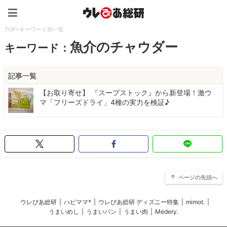
ウレぴあ総研（うれぴあ）
TOP
>
キーワード別一覧
魚介のチャウダー
キーワード：
記事一覧
【お取り寄せ】 『スープストック』から新登場！激ウ
マ「フリーズドライ」4種の実力を検証♪
ページの先頭へ
ウレぴあ総研
|
ハピママ*
|
ウレぴあ総研 ディズニー特集
|
mimot.
|
うまいめし
|
うまいパン
|
うまい肉
|
Medery.