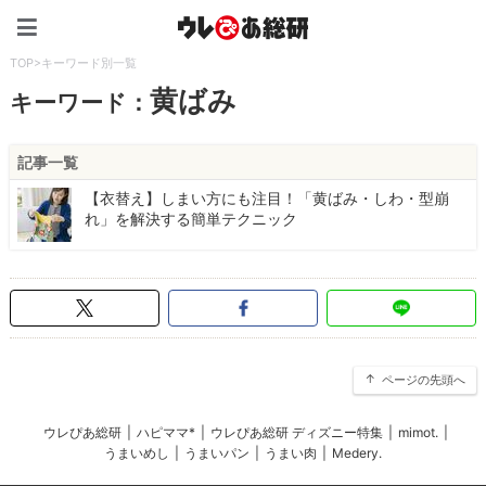
ウレぴあ総研（うれぴあ）
TOP
>
キーワード別一覧
黄ばみ
キーワード：
記事一覧
【衣替え】しまい方にも注目！「黄ばみ・しわ・型崩
れ」を解決する簡単テクニック
ページの先頭へ
ウレぴあ総研
|
ハピママ*
|
ウレぴあ総研 ディズニー特集
|
mimot.
|
うまいめし
|
うまいパン
|
うまい肉
|
Medery.