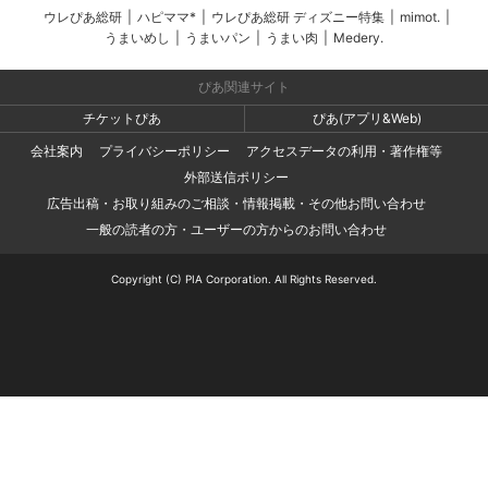
ウレぴあ総研
|
ハピママ*
|
ウレぴあ総研 ディズニー特集
|
mimot.
|
うまいめし
|
うまいパン
|
うまい肉
|
Medery.
ぴあ関連サイト
チケットぴあ
ぴあ(アプリ&Web)
会社案内
プライバシーポリシー
アクセスデータの利用・著作権等
外部送信ポリシー
広告出稿・お取り組みのご相談・情報掲載・その他お問い合わせ
一般の読者の方・ユーザーの方からのお問い合わせ
Copyright (C) PIA Corporation. All Rights Reserved.