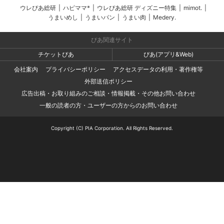
ウレぴあ総研
|
ハピママ*
|
ウレぴあ総研 ディズニー特集
|
mimot.
|
うまいめし
|
うまいパン
|
うまい肉
|
Medery.
ぴあ関連サイト
チケットぴあ
ぴあ(アプリ&Web)
会社案内
プライバシーポリシー
アクセスデータの利用・著作権等
外部送信ポリシー
広告出稿・お取り組みのご相談・情報掲載・その他お問い合わせ
一般の読者の方・ユーザーの方からのお問い合わせ
Copyright (C) PIA Corporation. All Rights Reserved.