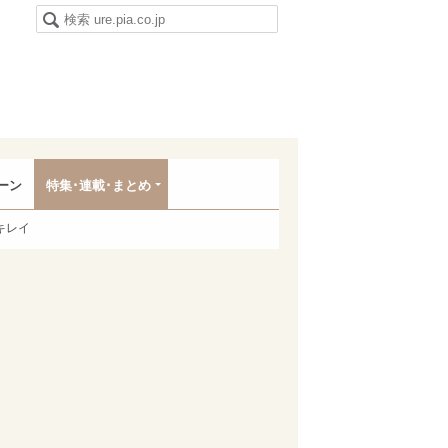
ーン
特集･連載･まとめ
キレイ