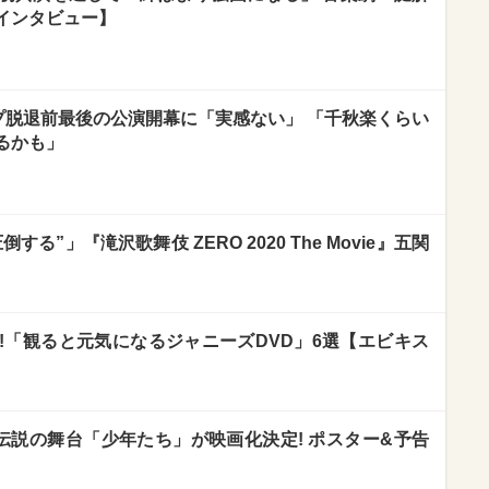
インタビュー】
ループ脱退前最後の公演開幕に「実感ない」 「千秋楽くらい
るかも」
倒する”」『滝沢歌舞伎 ZERO 2020 The Movie』五関
!「観ると元気になるジャニーズDVD」6選【エビキス
! 伝説の舞台「少年たち」が映画化決定! ポスター&予告