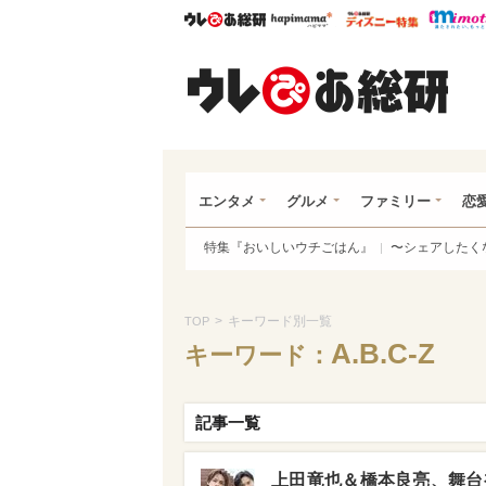
ウレぴあ総研
ハピママ*
ウレぴあ
ウレ
エンタメ
グルメ
ファミリー
恋
特集『おいしいウチごはん』
〜シェアしたく
>
キーワード別一覧
TOP
A.B.C-Z
キーワード：
記事一覧
上田竜也＆橋本良亮、舞台