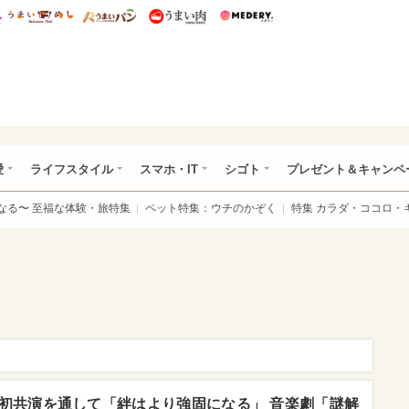
総研 ディズニー特集
mimot.
うまいめし
うまいパン
うまい肉
Medery.
ぴあ総研（うれぴあ）
愛
ライフスタイル
スマホ・IT
シゴト
プレゼント＆キャンペ
なる〜 至福な体験・旅特集
ペット特集：ウチのかぞく
特集 カラダ・ココロ・
初共演を通して「絆はより強固になる」 音楽劇「謎解