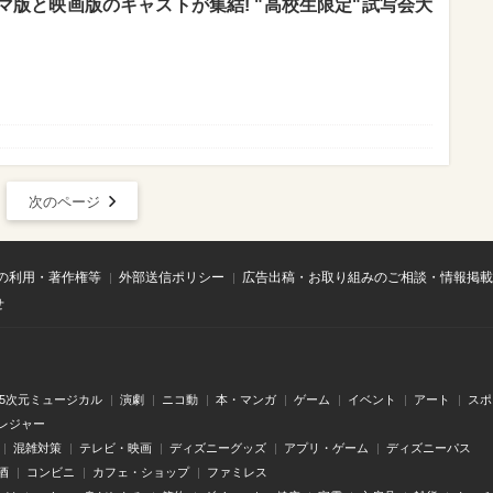
版と映画版のキャストが集結! "高校生限定"試写会大
次のページ
の利用・著作権等
外部送信ポリシー
広告出稿・お取り組みのご相談・情報掲載
せ
.5次元ミュージカル
演劇
ニコ動
本・マンガ
ゲーム
イベント
アート
スポ
レジャー
混雑対策
テレビ・映画
ディズニーグッズ
アプリ・ゲーム
ディズニーパス
酒
コンビニ
カフェ・ショップ
ファミレス