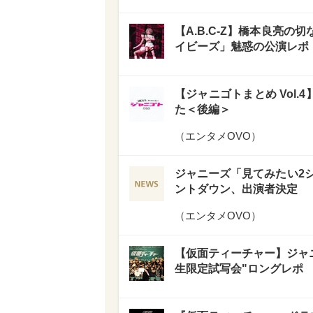
【A.B.C-Z】橋本良亮
イビーズ」魅惑の公演レポ
【ジャニゴトまとめ Vol
た＜後編＞
（
エンタメOVO
）
ジャニーズ「見てみたい2
ントダウン、出演者決定
（
エンタメOVO
）
【仮面ティーチャー】ジャニ
生限定試写会"ロングレポ