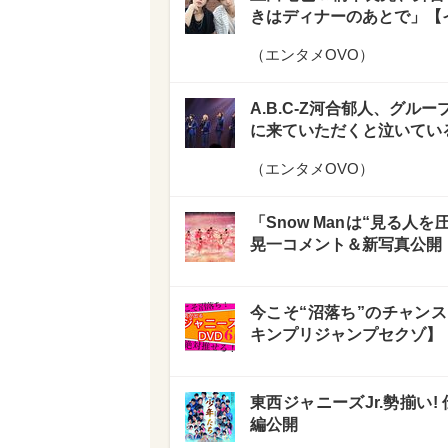
きはディナーのあとで」【
（
エンタメOVO
）
A.B.C-Z河合郁人、グ
に来ていただくと泣いてい
（
エンタメOVO
）
「Snow Manは“見る人を圧
晃一コメント＆新写真公開
今こそ“沼落ち”のチャンス
キンプリジャンプセクゾ】
東西ジャニーズJr.勢揃い
編公開