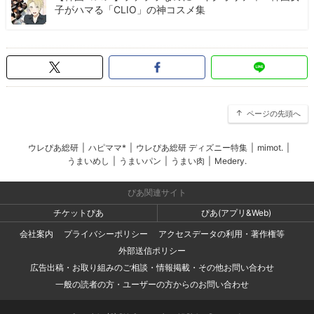
子がハマる「CLIO」の神コスメ集
ページの先頭へ
ウレぴあ総研
|
ハピママ*
|
ウレぴあ総研 ディズニー特集
|
mimot.
|
うまいめし
|
うまいパン
|
うまい肉
|
Medery.
ぴあ関連サイト
チケットぴあ
ぴあ(アプリ&Web)
会社案内
プライバシーポリシー
アクセスデータの利用・著作権等
外部送信ポリシー
広告出稿・お取り組みのご相談・情報掲載・その他お問い合わせ
一般の読者の方・ユーザーの方からのお問い合わせ