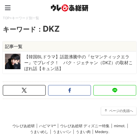
ウレぴあ総研（うれぴあ）
TOP
>
キーワード別一覧
DKZ
キーワード：
記事一覧
【韓国BLドラマ】話題沸騰中の『セマンティックエラ
ー』でブレイク！ パク・ジェチャン（DKZ）の取材こ
ぼれ話【キュン活】
ページの先頭へ
ウレぴあ総研
|
ハピママ*
|
ウレぴあ総研 ディズニー特集
|
mimot.
|
うまいめし
|
うまいパン
|
うまい肉
|
Medery.