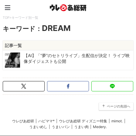
ウレぴあ総研（うれぴあ）
TOP
>
キーワード別一覧
DREAM
キーワード：
記事一覧
【AI】「“夢”のセトリライブ」生配信が決定！ ライブ映
像ダイジェストも公開
ページの先頭へ
ウレぴあ総研
|
ハピママ*
|
ウレぴあ総研 ディズニー特集
|
mimot.
|
うまいめし
|
うまいパン
|
うまい肉
|
Medery.