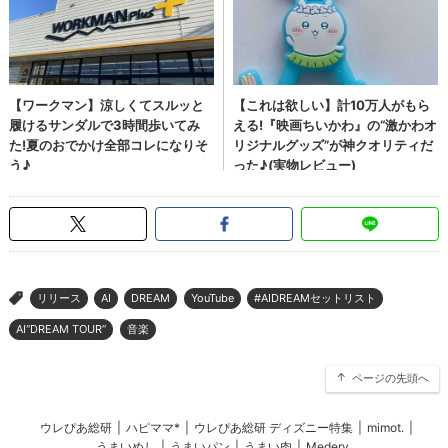
リリース
AI
DREAM
YouTube
#AIDREAMセットリスト
>
AI“DREAM TOUR“
音楽
ページの先頭へ
ウレぴあ総研
|
ハピママ*
|
ウレぴあ総研 ディズニー特集
|
mimot.
|
うまいめし
|
うまいパン
|
うまい肉
|
Medery.