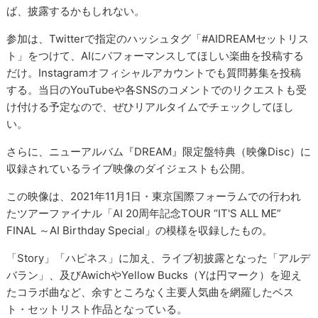
ば、披露するかもしれない。
参加は、Twitterで指定のハッシュタグ「#AIDREAMセットリス
ト」をつけて、AIにパフォーマンスしてほしい楽曲を投稿する
だけ。Instagramオフィシャルアカウントでも質問募集を投稿
する。当日のYouTubeや各SNSのコメントでのリクエストも受
け付ける予定なので、ぜひリアルタイムでチェックしてほし
い。
さらに、ニューアルバム『DREAM』限定盤特典（映像Disc）に
収録されているライブ映像のダイジェストも公開。
この映像は、2021年11月1日・東京国際フォーラムでの行われ
たツアーファイナル「AI 20周年記念TOUR “IT'S ALL ME”
FINAL ～AI Birthday Special」の模様を収録したもの。
「Story」「ハピネス」に加え、ライブ初披露となった「アルデ
バラン」、及びAwichやYellow Bucks（Yは円マーク）を迎え
たコラボ曲など、余すところなく主要人気曲を網羅したベス
ト・セットリスト作品となっている。