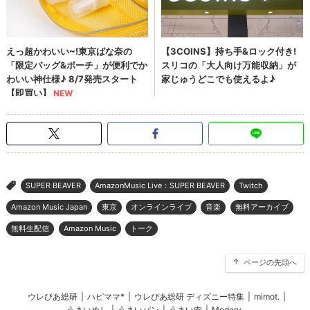
SUPER BEAVER
AmazonMusic Live：SUPER BEAVER
Twitch
>
Amazon Music Japan
東京
オンラインライブ
音楽
無料アーカイブ
無料生配信
Amazon Music
トーク
ページの先頭へ
ウレぴあ総研
|
ハピママ*
|
ウレぴあ総研 ディズニー特集
|
mimot.
|
うまいめし
|
うまいパン
|
うまい肉
|
Medery.