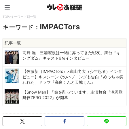
ウレぴあ総研（うれぴあ）
TOP
>
キーワード別一覧
IMPACTors
キーワード：
記事一覧
高野 洸「三浦宏規は一緒に昇ってきた戦友」舞台『キ
ングダム』キャスト6名インタビュー
【佐藤新（IMPACTors）×織山尚大（少年忍者）インタ
ビュー】キスシーンでのハプニングも告白「めっちゃ笑
われた」ドラマ『高良くんと天城くん』
【Snow Man】「命を削っています」主演舞台『滝沢歌
舞伎ZERO 2022』が開幕！