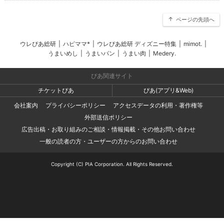
ページの先頭へ
ウレぴあ総研
|
ハピママ*
|
ウレぴあ総研 ディズニー特集
|
mimot.
|
うまいめし
|
うまいパン
|
うまい肉
|
Medery.
ぴあ関連サイト
チケットぴあ
ぴあ(アプリ&Web)
会社案内
プライバシーポリシー
アクセスデータの利用・著作権等
外部送信ポリシー
広告出稿・お取り組みのご相談・情報掲載・その他お問い合わせ
一般の読者の方・ユーザーの方からのお問い合わせ
Copyright (C) PIA Corporation. All Rights Reserved.