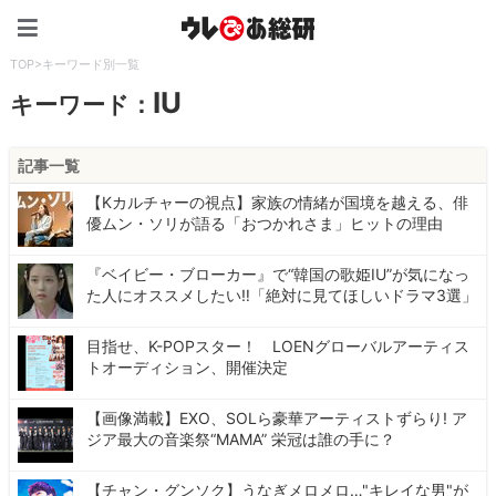
ウレぴあ総研（うれぴあ）
TOP
>
キーワード別一覧
IU
キーワード：
記事一覧
【Kカルチャーの視点】家族の情緒が国境を越える、俳
優ムン・ソリが語る「おつかれさま」ヒットの理由
『ベイビー・ブローカー』で“韓国の歌姫IU”が気になっ
た人にオススメしたい‼「絶対に見てほしいドラマ3選」
目指せ、K-POPスター！ LOENグローバルアーティス
トオーディション、開催決定
【画像満載】EXO、SOLら豪華アーティストずらり! ア
ジア最大の音楽祭“MAMA” 栄冠は誰の手に？
【チャン・グンソク】うなぎメロメロ…"キレイな男"が