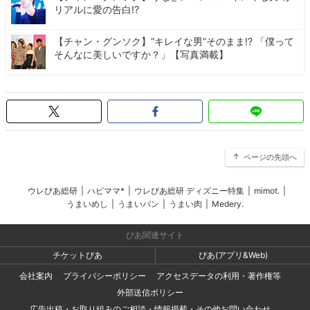
リアルに愛の告白!?
【チャン・グンソク】“キレイな男”そのまま!? 「僕って
そんなに美しいですか？」【写真満載】
ページの先頭へ
ウレぴあ総研
|
ハピママ*
|
ウレぴあ総研 ディズニー特集
|
mimot.
|
うまいめし
|
うまいパン
|
うまい肉
|
Medery.
ぴあ関連サイト
チケットぴあ
ぴあ(アプリ&Web)
会社案内
プライバシーポリシー
アクセスデータの利用・著作権等
外部送信ポリシー
広告出稿・お取り組みのご相談・情報掲載・その他お問い合わせ