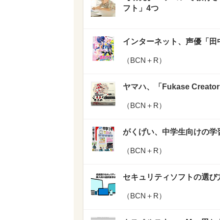
フト」4つ
インターネット、声優「田中
（
BCN＋R
）
ヤマハ、「Fukase Creator
（
BCN＋R
）
がくげい、中学生向けの学習
（
BCN＋R
）
セキュリティソフトの選び方
（
BCN＋R
）