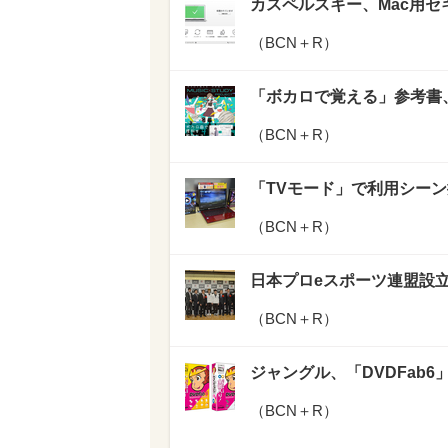
カスペルスキー、Mac用
（
BCN＋R
）
「ボカロで覚える」参考書
（
BCN＋R
）
「TVモード」で利用シーン拡
（
BCN＋R
）
日本プロeスポーツ連盟設
（
BCN＋R
）
ジャングル、「DVDFab
（
BCN＋R
）