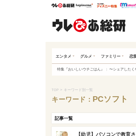
ウレぴあ総研
ハピママ*
ウレぴあ
ウレ
エンタメ
グルメ
ファミリー
恋
特集『おいしいウチごはん』
〜シェアしたく
>
キーワード別一覧
TOP
PCソフト
キーワード：
記事一覧
【幼児】パソコンで教育さ