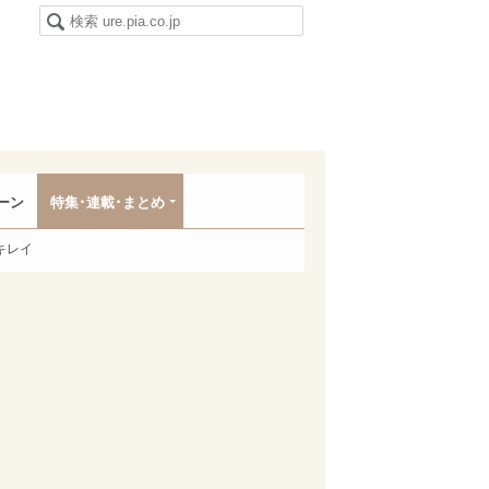
ーン
特集･連載･まとめ
キレイ