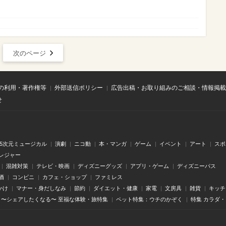
次のページ
の利用・著作権等
外部送信ポリシー
広告出稿・お取り組みのご相談・情報掲載
せ
.5次元ミュージカル
演劇
ニコ動
本・マンガ
ゲーム
イベント
アート
スポ
レジャー
混雑対策
テレビ・映画
ディズニーグッズ
アプリ・ゲーム
ディズニーパス
酒
コンビニ
カフェ・ショップ
ファミレス
かけ
マナー・身だしなみ
節約
ダイエット・健康
家電
文房具
雑貨
キッチ
〜シェアしたくなる〜 至福な体験・旅特集
ペット特集：ウチのかぞく
特集 カラダ