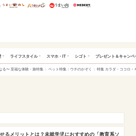
総研 ディズニー特集
mimot.
うまいめし
うまいパン
うまい肉
Medery.
ぴあ総研（うれぴあ）
愛
ライフスタイル
スマホ・IT
シゴト
プレゼント＆キャンペ
なる〜 至福な体験・旅特集
ペット特集：ウチのかぞく
特集 カラダ・ココロ・
せるメリットとは？未就学児におすすめの「教育系ソ