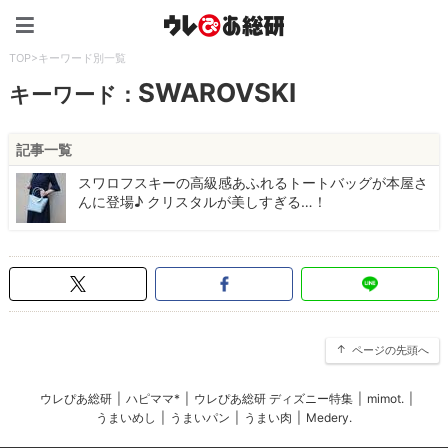
ウレぴあ総研（うれぴあ）
TOP
>
キーワード別一覧
SWAROVSKI
キーワード：
記事一覧
スワロフスキーの高級感あふれるトートバッグが本屋さ
んに登場♪ クリスタルが美しすぎる…！
ページの先頭へ
ウレぴあ総研
|
ハピママ*
|
ウレぴあ総研 ディズニー特集
|
mimot.
|
うまいめし
|
うまいパン
|
うまい肉
|
Medery.