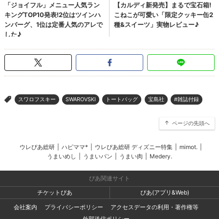
スワロフスキー
SWAROVSKI
トートバッグ
宝島社
#雑誌付録
>
ページの先頭へ
ウレぴあ総研
|
ハピママ*
|
ウレぴあ総研 ディズニー特集
|
mimot.
|
うまいめし
|
うまいパン
|
うまい肉
|
Medery.
ぴあ関連サイト
チケットぴあ
ぴあ(アプリ&Web)
会社案内
プライバシーポリシー
アクセスデータの利用・著作権等
外部送信ポリシー