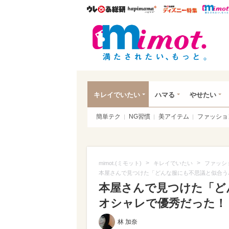
ウレぴあ総研
ハピママ*
ウレぴあ
mim
キレイでいたい
ハマる
やせたい
簡単テク
NG習慣
美アイテム
ファッショ
>
>
mimot.(ミモット)
キレイでいたい
ファッシ
本屋さんで見つけた「どんな服にも不思議と似合う
本屋さんで見つけた「ど
オシャレで優秀だった！
林 加奈