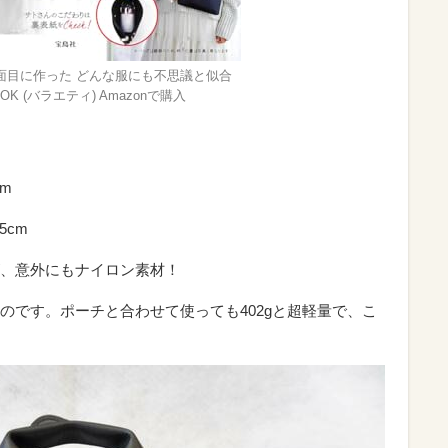
面目に作った どんな服にも不思議と似合
K (バラエティ) Amazonで購入
m
5cm
、意外にもナイロン素材！
のです。ポーチと合わせて使っても402gと超軽量で、こ