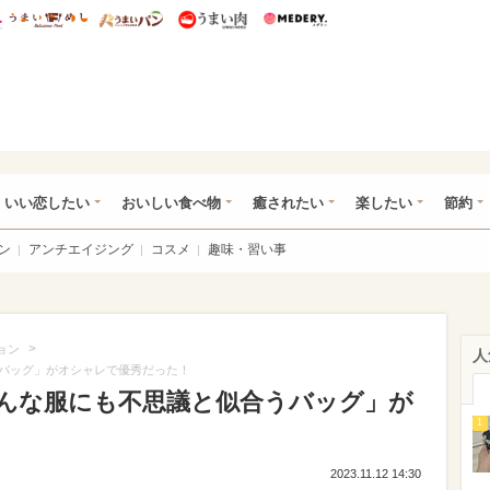
総研 ディズニー特集
mimot.
うまいめし
うまいパン
うまい肉
Medery.
ot.(ミモット)
いい恋したい
おいしい食べ物
癒されたい
楽したい
節約
ン
アンチエイジング
コスメ
趣味・習い事
>
ョン
人
バッグ」がオシャレで優秀だった！
んな服にも不思議と似合うバッグ」が
1
2023.11.12 14:30