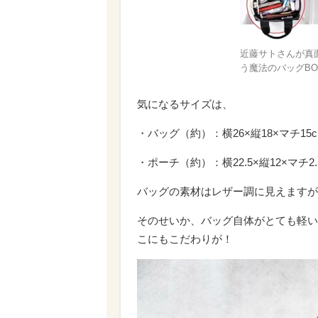
近藤サトさんが真
う魔法のバッグBOO
気になるサイズは、
・バッグ（約）：横26×縦18×マチ15c
・ポーチ（約）：横22.5×縦12×マチ2.
バッグの素材はレザー調に見えますが
そのせいか、バッグ自体がとても軽い
こにもこだわりが！