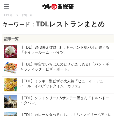
ウレぴあ総研（うれぴあ）
TOP
>
キーワード別一覧
TDLレストランまとめ
キーワード：
記事一覧
【TDL】SNS映え抜群! ミッキーハンド型パオが買える
「ボイラールーム・バイツ」
【TDL】宇宙でいちばんのピザが楽しめる! 「パン・ギ
ャラティック・ピザ・ポート」
【TDL】ミッキー型ピザが大人気「ヒューイ・デュー
イ・ルーイのグッドタイム・カフェ」
【TDL】ソフトクリーム&サンデー屋さん「トルバドー
ルタバン」
【TDL】カレーを食べるならここ!「ハングリーベア・レ