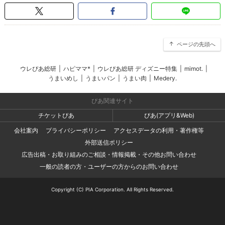
ページの先頭へ
ウレぴあ総研
|
ハピママ*
|
ウレぴあ総研 ディズニー特集
|
mimot.
|
うまいめし
|
うまいパン
|
うまい肉
|
Medery.
ぴあ関連サイト
チケットぴあ
ぴあ(アプリ&Web)
会社案内
プライバシーポリシー
アクセスデータの利用・著作権等
外部送信ポリシー
広告出稿・お取り組みのご相談・情報掲載・その他お問い合わせ
一般の読者の方・ユーザーの方からのお問い合わせ
Copyright (C) PIA Corporation. All Rights Reserved.