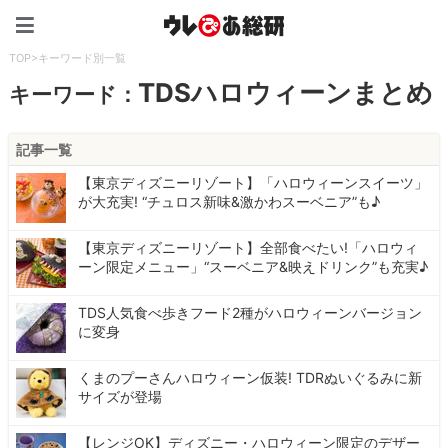
ウレぴあ総研（うれぴあ）
TOP
>
キーワード別一覧
TDSハロウィーンまとめ
キーワード：
記事一覧
【東京ディズニーリゾート】「ハロウィーンスイーツ」
が大充実! “チュロス新味&激かわスーベニア”も♪
【東京ディズニーリゾート】全部食べたい!「ハロウィ
ーン限定メニュー」“スーベニア&映えドリンク”も充実♪
TDS人気食べ歩きフード2種がハロウィーンバージョン
に変身
くまのプーさんハロウィーン仮装! TDRぬいぐるみに新
サイズが登場
【レンジOK】ディズニー・ハロウィーン限定のデザー