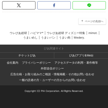
ページの先頭へ
ウレぴあ総研
|
ハピママ*
|
ウレぴあ総研 ディズニー特集
|
mimot.
|
うまいめし
|
うまいパン
|
うまい肉
|
Medery.
ぴあ関連サイト
チケットぴあ
ぴあ(アプリ&Web)
会社案内
プライバシーポリシー
アクセスデータの利用・著作権等
外部送信ポリシー
広告出稿・お取り組みのご相談・情報掲載・その他お問い合わせ
一般の読者の方・ユーザーの方からのお問い合わせ
Copyright (C) PIA Corporation. All Rights Reserved.