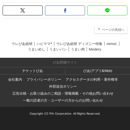
ページの先頭へ
ウレぴあ総研
|
ハピママ*
|
ウレぴあ総研 ディズニー特集
|
mimot.
|
うまいめし
|
うまいパン
|
うまい肉
|
Medery.
ぴあ関連サイト
チケットぴあ
ぴあ(アプリ&Web)
会社案内
プライバシーポリシー
アクセスデータの利用・著作権等
外部送信ポリシー
広告出稿・お取り組みのご相談・情報掲載・その他お問い合わせ
一般の読者の方・ユーザーの方からのお問い合わせ
Copyright (C) PIA Corporation. All Rights Reserved.