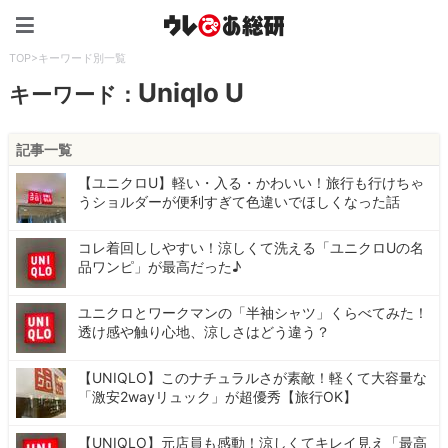
ウレぴあ総研（うれぴあ）
TOP
>
キーワード別一覧
Uniqlo U
キーワード：
記事一覧
【ユニクロU】軽い・入る・かわいい！旅行も行けちゃ
うショルダーが便利すぎて色違いでほしくなった話
コレ着回ししやすい！涼しくて洗える「ユニクロUの名
品ワンピ」が最高だった♪
ユニクロとワークマンの「半袖シャツ」くらべてみた！
透け感や触り心地、涼しさはどう違う？
【UNIQLO】このナチュラルさが素敵！軽くて大容量な
「激安2wayリュック」が超優秀【旅行OK】
【UNIQLO】元店員も感動！涼しくてキレイ見え「最高